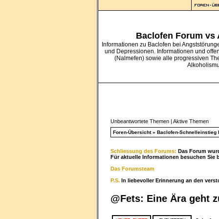
Baclofen Forum vs
Informationen zu Baclofen bei Angststörung
und Depressionen. Informationen und offe
(Nalmefen) sowie alle progressiven Th
Alkoholism
Unbeantwortete Themen
|
Aktive Themen
Foren-Übersicht
»
Baclofen-Schnelleinstieg b
Schliessung des Forums:
Das Forum wurde
Für aktuelle Informationen besuchen Sie 
Das Forumsteam
P.S.
In liebevoller Erinnerung an den vers
@Fets: Eine Ära geht 