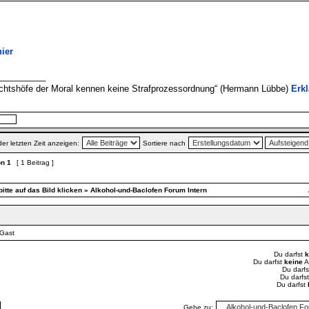
hier
__________
ichtshöfe der Moral kennen keine Strafprozessordnung“ (Hermann Lübbe)
Erk
der letzten Zeit anzeigen:
Sortiere nach
on
1
[ 1 Beitrag ]
itte auf das Bild klicken
»
Alkohol-und-Baclofen Forum Intern
 Gast
Du darfst
k
Du darfst
keine
A
Du darfs
Du darfs
Du darfst
Gehe zu: