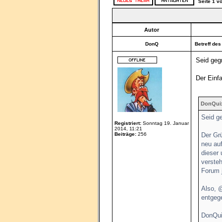
Seite
1
v
Autor
DonQ
Betreff des
Seid geg
Der Einfa
DonQuix
Seid g
Registriert:
Sonntag 19. Januar
2014, 11:21
Beiträge:
256
Der Grü
neu au
dieser
versteh
Forum 
Also, 
entgeg
DonQui