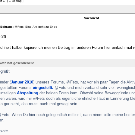
on
1
[ 1 Beitrag ]
Nachricht
 Beitrags:
@Fets: Eine Ära geht zu Ende
rüßt
chheit halber kopiere ich meinen Beitrag im anderen Forum hier einfach mal r
ote hat geschrieben:
egrüßt
nder (
Januar 2010
) unseres Forums, @Fets, hat vor ein paar Tagen die Akt
fgestellten Forums
eingestellt.
@Fets und mich verband sehr viel, wenngleich 
 unseligen
Abspaltung
der beiden Foren kam. Obwohl seine Beweggründe und 
en waren, wird mir @Fets doch als eigentliche ehrliche Haut in Erinnerung b
ja gar nicht, das muss auch mal gesagt sein.
@Fets: Wenn Du hier noch gelegentlich mitliest, dann nimm bitte meine best
en.
xote