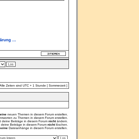
lärung …
Alle Zeiten sind UTC + 1 Stunde [ Sommerzeit ]
eine
neuen Themen in diesem Forum erstellen.
ntworten zu Themen in diesem Forum erstellen.
t deine Beiträge in diesem Forum
nicht
ändern.
t deine Beiträge in diesem Forum
nicht
löschen.
keine
Dateianhänge in diesem Forum erstellen.