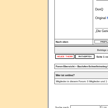
DonQ
Original
_______
„Die Ger
Nach oben
Beiträge 
Seite
1
v
Foren-Übersicht
»
Baclofen-Schnelleinstieg b
Wer ist online?
Mitglieder in diesem Forum: 0 Mitglieder und 1
Suche nach: