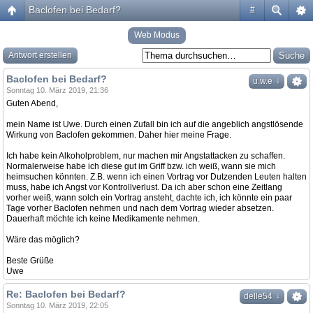
Baclofen bei Bedarf?
#
Web Modus
Antwort erstellen
Baclofen bei Bedarf?
↓
u.w.e
Sonntag 10. März 2019, 21:36
Guten Abend,
mein Name ist Uwe. Durch einen Zufall bin ich auf die angeblich angstlösende
Wirkung von Baclofen gekommen. Daher hier meine Frage.
Ich habe kein Alkoholproblem, nur machen mir Angstattacken zu schaffen.
Normalerweise habe ich diese gut im Griff bzw. ich weiß, wann sie mich
heimsuchen könnten. Z.B. wenn ich einen Vortrag vor Dutzenden Leuten halten
muss, habe ich Angst vor Kontrollverlust. Da ich aber schon eine Zeitlang
vorher weiß, wann solch ein Vortrag ansteht, dachte ich, ich könnte ein paar
Tage vorher Baclofen nehmen und nach dem Vortrag wieder absetzen.
Dauerhaft möchte ich keine Medikamente nehmen.
Wäre das möglich?
Beste Grüße
Uwe
Re: Baclofen bei Bedarf?
↓
delle54
Sonntag 10. März 2019, 22:05