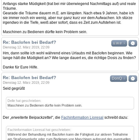
Anfangs starke Müdigkeit (trat bei mir überwiegend Nachmittags auf) und reale
Träume.
Gearade die Träume dauern m.E. am längsten. Nach etwa 9 Jahren, habe ich
sie immer noch ein wenig, aber nur ganz kurz vor dem Aufwachen. Ich stürze
irgendwo in die Tiefe, weiß aber sofort, dass es Zeit zum Aufstehen ist.
Maschinen zu Bedienen dürfte kein Problem sein.
Re: Baclofen bei Bedarf?
↓
u.w.e
Dienstag 12. März 2019, 22:09
Hm, dann sollte ich wohl während eines Urlaubs mit Baclofen beginnen. Wie
lange hält die Müdigkeit an? Wie lange dauert es, die richtige Dosis zu finden?
Danke für Eure Hilfe.
Re: Baclofen bei Bedarf?
↓
DonQ
Dienstag 12. März 2019, 22:09
Seid gegrüßt
Delle hat geschrieben:
Maschinen zu Bedienen dürfte kein Problem sein.
Der „erweiterte Beipackzettel“, die
Fachinformation Lioresal
schreibt dazu:
Fachinformation Lioresal hat geschrieben:
Während der Behandlung mit Baclofen kann die Fähigkeit zur aktiven Teilnahme
am Straßenverkehr oder zum Bedienen von Maschinen aufgrund des eventuellen