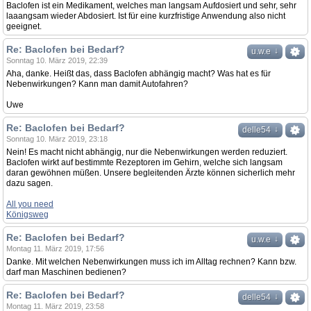
Baclofen ist ein Medikament, welches man langsam Aufdosiert und sehr, sehr
laaangsam wieder Abdosiert. Ist für eine kurzfristige Anwendung also nicht
geeignet.
Re: Baclofen bei Bedarf?
↓
u.w.e
Sonntag 10. März 2019, 22:39
Aha, danke. Heißt das, dass Baclofen abhängig macht? Was hat es für
Nebenwirkungen? Kann man damit Autofahren?
Uwe
Re: Baclofen bei Bedarf?
↓
delle54
Sonntag 10. März 2019, 23:18
Nein! Es macht nicht abhängig, nur die Nebenwirkungen werden reduziert.
Baclofen wirkt auf bestimmte Rezeptoren im Gehirn, welche sich langsam
daran gewöhnen müßen. Unsere begleitenden Ärzte können sicherlich mehr
dazu sagen.
All you need
Königsweg
Re: Baclofen bei Bedarf?
↓
u.w.e
Montag 11. März 2019, 17:56
Danke. Mit welchen Nebenwirkungen muss ich im Alltag rechnen? Kann bzw.
darf man Maschinen bedienen?
Re: Baclofen bei Bedarf?
↓
delle54
Montag 11. März 2019, 23:58