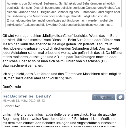
Auftretens von Schwindel, Sedierung, Schläfrigkeit und Sehstörungen erheblich
beeinträchtigt sein. Dies gilt besonders bei gleichzeitigem Genuss von Alkohol. Aus
diesem Grunde sollte zu Beginn der Behandlung das Führen von Fahrzeugen oder
die Bedienung von Maschinen oder andere gefahrvolle Tätigkeiten von der
Entscheidung des behandelnden Arztes abhängig gemacht werden, wobei die
individuelle Reaktion und die jeweilige Dosierung berücksichtigt werden muss.
Oft wird von regelrechten „Müdigkeitsanfällen“ berichtet. Wenn das im Büro
passiert, fällt man maximal vom Bürostuhl. Beim Autofahren oder Führen von
Maschinen kann das aber böse ins Auge gehen. Ich jedenfalls spürte in
Hochdosierungsphasen plötzlich drohenden Sekundenschlaf. Das hat wohl
jeder Autofahrer schon mal erlebt und weiss, wie gefährlich das ist. Da hilft nur
rechts ranfahren, aussteigen und z.B. ein paar Turnübungen machen oder
ähnliches. Ebenso sollte man sich beim Führen von Maschinen (z.B.
Baumaschinen) verhalten.
Ich sage nicht, dass Autofahren und das Führen von Maschinen nicht möglich
ist, man sollte dabei aber sehr vorsichtig sein.
DonQuixote
Re: Baclofen bei Bedarf?
↓
Familyman
Mittwoch 13. März 2019, 08:43
Lieber Uwe,
Links mit Grundlageninfos hat dir delle bereits geschickt. Hast du ärztliche
Begleitung, idealerweise Baclofen-erfahrene? Baclofen ist kein Medikament,
mit dem man einfach den Schalter umlegen und Angstschübe ausschalten