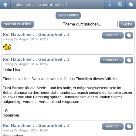
Hatschiee … Gesundheit …!
#
Web Modus
Antwort erstellen
Re: Hatschiee … Gesundheit …!
↓
Federico
Freitag 22. August 2014, 18:23
Re: Hatschiee … Gesundheit …!
↓
moonriver
Freitag 22. August 2014, 18:35
Liebe Lisa
Einen herzlichen Dank auch von mir für das Einstellen dieses Artikels!
Er ist Balsam für die Seele... und ich hoffe, er möge wegweisend sein im
Behandlungsweg des neuen Jahrhunderts... manch jemand dürfte beim Lesen
so etwas wie eine Befreiung spüren. Befreiung von einem uralten Stigma...
aufgenötigt, verurteilt, verbannt und vergessen...
LG
moonriver
Re: Hatschiee … Gesundheit …!
↓
Federico
Freitag 22. August 2014, 18:40