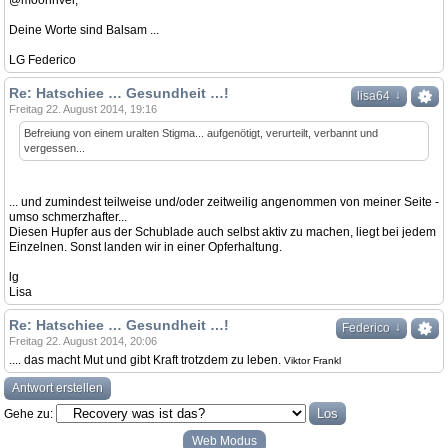
@moonriver,
Deine Worte sind Balsam ...
LG Federico
Re: Hatschiee … Gesundheit …!
↓
lisa64
Freitag 22. August 2014, 19:16
Befreiung von einem uralten Stigma... aufgenötigt, verurteilt, verbannt und
vergessen...
... und zumindest teilweise und/oder zeitweilig angenommen von meiner Seite -
umso schmerzhafter...
Diesen Hupfer aus der Schublade auch selbst aktiv zu machen, liegt bei jedem
Einzelnen. Sonst landen wir in einer Opferhaltung.
lg
Lisa
Re: Hatschiee … Gesundheit …!
↓
Federico
Freitag 22. August 2014, 20:06
.... das macht Mut und gibt Kraft trotzdem zu leben.
Viktor Frankl
Antwort erstellen
Gehe zu:
Web Modus