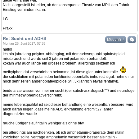
diese Annahme war.
Nicht dargestellt ist leider, ob der konsequente Einsatz von MPH den Tabak-
Einstieg verhindern kann.
LG
Praxx
Re: Sucht und ADHS
↓
Muuuhn
Montag 26. Juni 2017, 07:35
hallo!
ich bin jahrelang polytox. abhänging, mit dem schwerpunkt opiate/opioid
missbrauch und werde seit 3 jahren mit polamidon behandelt.
kokain war auch lange ein grosses problem, allerdings seitdem ich
methylphenidat verschrieben bekomme, ist diese gier unter kontrolle
die substitution mit polamidon funktioniert ebenfalls imho recht gut. nehme nur
noch sehr selten ander opiate/opioide (vll. 3x jährlich etwas fentanyl).
beide ärzte wissen von meiner sucht (der substi-arzt /logisch^^/ und neurologe
der mir methylphenidat verschreibt)
meine lebensqualität ist seit dieser behandlung eine wesentlich bessere. wird
auch daran liegen, dass meine ADS erkrankung erst mit 27 jahren
diagnostiziert wurde.
rauche übrigens auf ritalin weniger als ohne btw.
bin allerdings am nachdenken, ob ich amphetamin-präperate dem ritalin
vorziehen sollte. vertrage amphetamin wesentlich besser als ritalin -