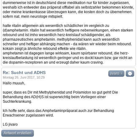
dummerweise ist in deutschland diese medikation nur für kinder zugelassen,
weshalb ich entweder das präperat offlabel als selbstzahler bekommen könnte,
oder meine krankenkasse überzeugen kann, die kosten doch zu übernehmen.
sofern nat. mein neurologe mitspielt.
halte ritalin allgemein als wesentlich schädlicher im vergleich zu
(d)amphetamin. ritalin hat wesentlich heftigere nebenwirkungen, einen starken
rebound und ist imho wesentlich herz-kreislauf schädigender, als
pharmazeutisches amphetamin. methylphenidat kann auch wesentlich
schneller und heftiger abhängig machen - da wären wir wieder beim rebound.
kokain zeigt ja ähnliche rebound effekte wie ritalin.
amphetamin ist dagegen lange wirksam, kaum spürbarer rebound, die herz-
kreislaufbelastung ist wesentlich geringer und es dockt kaum bzw. gar nicht an
die dopamin-rezeptoren an und erzeugt daher kaum craving.
Re: Sucht und ADHS
↓
jivaro
Montag 26. Juni 2017, 10:29
Hallo muuuh,
super, dass es Dir mit Methylphenidat und Polamidon so gut geht! Die
Behandlung des AD(H)S ist superwichtig beim Vorliegen einer
Suchterkrankung.
Ich hoffe sehr, dass das Amphetaminpräparat auch zur Behandlung
Erwachsener zugelassen wird.
LG jivaro
Antwort erstellen