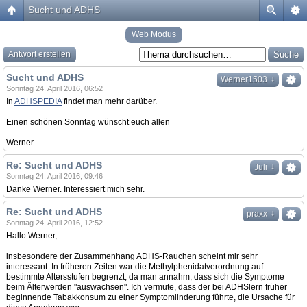
Sucht und ADHS
Web Modus
Antwort erstellen
Sucht und ADHS
↓
Werner1503
Sonntag 24. April 2016, 06:52
In
ADHSPEDIA
findet man mehr darüber.
Einen schönen Sonntag wünscht euch allen
Werner
Re: Sucht und ADHS
↓
Juli
Sonntag 24. April 2016, 09:46
Danke Werner. Interessiert mich sehr.
Re: Sucht und ADHS
↓
praxx
Sonntag 24. April 2016, 12:52
Hallo Werner,
insbesondere der Zusammenhang ADHS-Rauchen scheint mir sehr
interessant. In früheren Zeiten war die Methylphenidatverordnung auf
bestimmte Altersstufen begrenzt, da man annahm, dass sich die Symptome
beim Älterwerden "auswachsen". Ich vermute, dass der bei ADHSlern früher
beginnende Tabakkonsum zu einer Symptomlinderung führte, die Ursache für