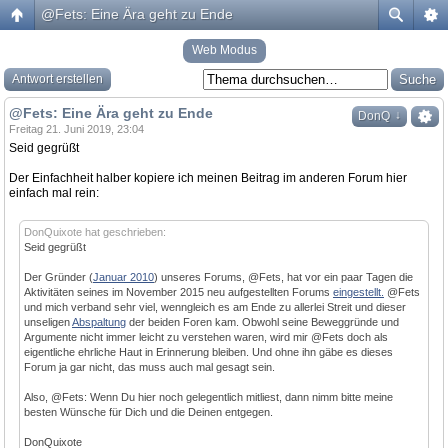
@Fets: Eine Ära geht zu Ende
Web Modus
Antwort erstellen
@Fets: Eine Ära geht zu Ende
↓
DonQ
Freitag 21. Juni 2019, 23:04
Seid gegrüßt
Der Einfachheit halber kopiere ich meinen Beitrag im anderen Forum hier
einfach mal rein:
DonQuixote hat geschrieben:
Seid gegrüßt
Der Gründer (
Januar 2010
) unseres Forums, @Fets, hat vor ein paar Tagen die
Aktivitäten seines im November 2015 neu aufgestellten Forums
eingestellt.
@Fets
und mich verband sehr viel, wenngleich es am Ende zu allerlei Streit und dieser
unseligen
Abspaltung
der beiden Foren kam. Obwohl seine Beweggründe und
Argumente nicht immer leicht zu verstehen waren, wird mir @Fets doch als
eigentliche ehrliche Haut in Erinnerung bleiben. Und ohne ihn gäbe es dieses
Forum ja gar nicht, das muss auch mal gesagt sein.
Also, @Fets: Wenn Du hier noch gelegentlich mitliest, dann nimm bitte meine
besten Wünsche für Dich und die Deinen entgegen.
DonQuixote