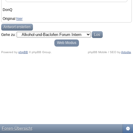
DonQ
Original
hier
Antwort erstellen
Gehe zu:
Web Modus
Powered by
phpBB
© phpBB Group.
phpBB Mobile / SEO by
Artodia
.
Foren-Übersicht