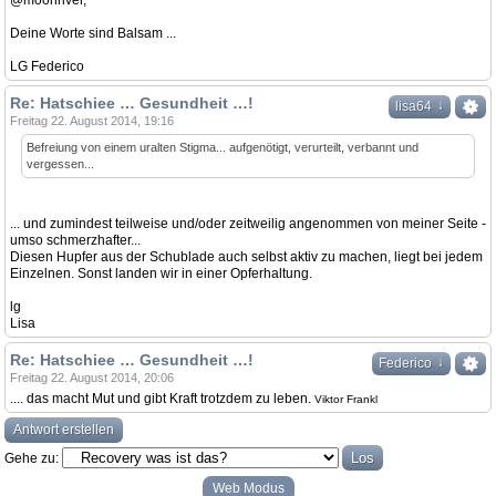
@moonriver,
Deine Worte sind Balsam ...
LG Federico
Re: Hatschiee … Gesundheit …!
↓
lisa64
Freitag 22. August 2014, 19:16
Befreiung von einem uralten Stigma... aufgenötigt, verurteilt, verbannt und
vergessen...
... und zumindest teilweise und/oder zeitweilig angenommen von meiner Seite -
umso schmerzhafter...
Diesen Hupfer aus der Schublade auch selbst aktiv zu machen, liegt bei jedem
Einzelnen. Sonst landen wir in einer Opferhaltung.
lg
Lisa
Re: Hatschiee … Gesundheit …!
↓
Federico
Freitag 22. August 2014, 20:06
.... das macht Mut und gibt Kraft trotzdem zu leben.
Viktor Frankl
Antwort erstellen
Gehe zu:
Web Modus