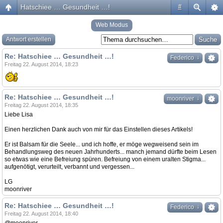
Hatschiee … Gesundheit …!
#
Web Modus
Antwort erstellen
Re: Hatschiee … Gesundheit …!
↓
Federico
Freitag 22. August 2014, 18:23
Re: Hatschiee … Gesundheit …!
↓
moonriver
Freitag 22. August 2014, 18:35
Liebe Lisa
Einen herzlichen Dank auch von mir für das Einstellen dieses Artikels!
Er ist Balsam für die Seele... und ich hoffe, er möge wegweisend sein im
Behandlungsweg des neuen Jahrhunderts... manch jemand dürfte beim Lesen
so etwas wie eine Befreiung spüren. Befreiung von einem uralten Stigma...
aufgenötigt, verurteilt, verbannt und vergessen...
LG
moonriver
Re: Hatschiee … Gesundheit …!
↓
Federico
Freitag 22. August 2014, 18:40