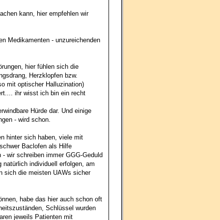
sachen kann, hier empfehlen wir
enden Medikamenten - unzureichenden
ungen, hier fühlen sich die
ungsdrang, Herzklopfen bzw.
 mit optischer Halluzination)
.. ihr wisst ich bin ein recht
erwindbare Hürde dar. Und einige
ngen - wird schon.
 hinter sich haben, viele mit
chwer Baclofen als Hilfe
n - wir schreiben immer GGG-Geduld
natürlich individuell erfolgen, am
n sich die meisten UAWs sicher
önnen, habe das hier auch schon oft
heitszuständen, Schlüssel wurden
aren jeweils Patienten mit