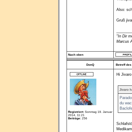
Also: sc
Gruß jiva
_______
"In Dir 
Marcus A
Nach oben
DonQ
Betreff des
Hi Jivaro
Jivaro 
Paradox
du wach
Baclof
Registriert:
Sonntag 19. Januar
2014, 11:21
Beiträge:
256
Schlafst
Medikame