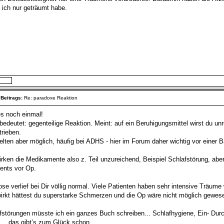
 ich nur geträumt habe.
 Beitrags:
Re: paradoxe Reaktion
es noch einmal!
edeutet: gegenteilige Reaktion. Meint: auf ein Beruhigungsmittel wirst du unru
trieben.
selten aber möglich, häufig bei ADHS - hier im Forum daher wichtig vor einer
irken die Medikamente also z. Teil unzureichend, Beispiel Schlafstörung, abe
nts vor Op.
se verlief bei Dir völlig normal. Viele Patienten haben sehr intensive Träume
wirkt hättest du superstarke Schmerzen und die Op wäre nicht möglich gewese
fstörungen müsste ich ein ganzes Buch schreiben... Schlafhygiene, Ein- Du
.... das gibt’s zum Glück schon.