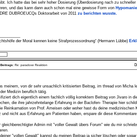
gibt. Ich hatte das bei sehr hoher Dosierung (Überdosierung nach zu schnelle
ahren, und das kann dann auch schon mal eine gewisse Form von
Hypomanie
RE DUBROEUCQs Doktorarbeit von 2011
zu berichten wusste.
__________
ichtshöfe der Moral kennen keine Strafprozessordnung“ (Hermann Lübbe)
Erk
 Beitrags:
Re: paradoxe Reaktion
s meinem, von dir sehr unsachlich kritisierten Beitrag, im thread von Micha l
 der Medizin beruflich tätig.
fiziert dich eigentlich einem fachlich völlig korrektem Beitrag von Jivaro in
chen, die ihre jahrzehntelange Erfahrung in der Baclofen- Therapie hier schild
die Reinkarnation von Prof. Ameisen oder woher hast du deine medizinischen K
 und nicht aus Erfahrung am Patienten haben, erspare dir diese Kommentare
 gleichberechtigter Admin mit "voller Gewalt übers Forum" wie du mir schrieb
ieren.
deiner "vollen Gewalt" kannst du meinen Beitrag ja sicher löschen oder sogar 