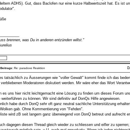
eltem ADHS). Gut, dass Baclofen nur eine kurze Halbwertszeit hat. Es ist und
dulator".
rüße
__________
muss brennen, was Du in anderen entzünden willst."
urelius
 Beitrags:
Re: paradoxe Reaktion
 es tatsächlich zu Äusserungen wie "voller Gewalt" kommt finde ich das beden
 verbliebenen Moderatoren diskutiert werden. Mir wäre eher das Wort Verantwor
n es uns hier nicht leichtgemacht eine Lösung zu finden um dieses Forum un
 weiterführen zu können. Wir sind definitiv auf DonQs Hilfe angewiesen.
önlich habe durch DonQ sehr oft ganz neutral sachliche Unterstützung erhalt
 Wolken gab. Ohne Kommentierung von "Fehden".
eliste wird zB seit langem ganz überwiegend von DonQ betreut und aufrecht er
auch dagegen diesen Thread gleich wieder zu schliessen und eifler zu sperren
austausch möglich sein, u.U. auch mal provokativ. Wenn ich jeden nichtpositi