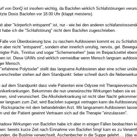
rf von DonQ ist insofern wichtig, da Baclofen wirklich Schlafstörungen verur
tzte Dosis Baclofen vor 18.00 Uhr (klappt meistens).
it aber "körperlich entspannt" ist, nur - wie bei den anderen schlafanstoss
at habe ich die "Schlafstörung" nicht dem Baclofen zugeschrieben.
Falle von Überdosierung bzw. zu raschem Aufdosieren kommt es zu Schlafstör
 aber nicht "entspannt", sondern eher innerlich unruhig, nervös, gel. Beweg
nigter Puls, Tinnitus und sogar "Schemensehen" (was im Beipackzettel ebenso
en ist. Diese UAWs sind wirklich vermeidbar wenn Mensch langsam aufdosiert..
iger Mensch.
 "erfahrene Polytoxler" stellt das langsame Aufdosieren aber eine schier unüb
verschreiber stehen auf dem Standpunkt: lieber schnell durch die Nebenwirku
e auf dem Standpunkt dass viele Patienten eine Odysee mit Therapieversuchen
nikerkrankungen. Bekommen die nun unerwünschte Wirkungen haben sie es s
en, sind verunsichert. Die Alkoholerkrankung ist nicht über Nacht gekomme
eber langsam zum Ziel; wird Baclofen supergut vertragen kann die Aufdosierung 
n Rücksprache mit dem behandelnden Arzt. Mit langsamem Aufdosieren lasse
 und der Patient gewinnt Vertrauen sich auf die Therapie "einzulassen".
radoxe Wirkungen von Baclofen habe ich aber in einigen Fällen beobachten k
ben: bereits kurze Zeit nach Einnahme von Baclofen 5mg! kam es zu Verwirrt
unden, die Buslinie verwechselt, Aschenbecher in die Suppe gelehrt.... (das w