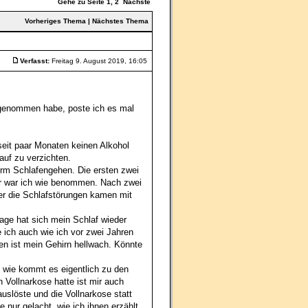
Gehe zu Seite
1
,
2
Nächste
Vorheriges Thema
|
Nächstes Thema
Verfasst:
Freitag 9. August 2019, 16:05
n genommen habe, poste ich es mal
seit paar Monaten keinen Alkohol
auf zu verzichten.
orm Schlafengehen. Die ersten zwei
er war ich wie benommen. Nach zwei
er die Schlafstörungen kamen mit
Tage hat sich mein Schlaf wieder
ich auch wie ich vor zwei Jahren
en ist mein Gehirn hellwach. Könnte
 wie kommt es eigentlich zu den
 Vollnarkose hatte ist mir auch
uslöste und die Vollnarkose statt
 nur gelacht, wie ich ihnen erzählt