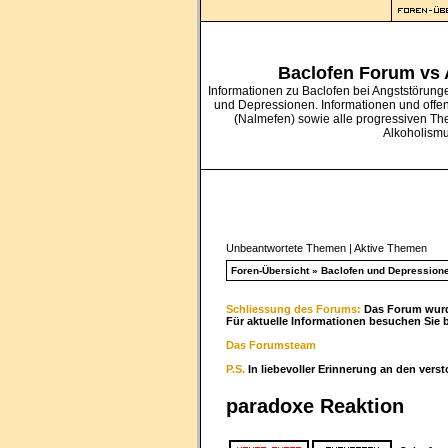
Baclofen Forum vs
Informationen zu Baclofen bei Angststörung
und Depressionen. Informationen und offe
(Nalmefen) sowie alle progressiven Th
Alkoholism
Unbeantwortete Themen
|
Aktive Themen
Foren-Übersicht
»
Baclofen und Depression
Schliessung des Forums:
Das Forum wurde
Für aktuelle Informationen besuchen Sie 
Das Forumsteam
P.S.
In liebevoller Erinnerung an den vers
paradoxe Reaktion