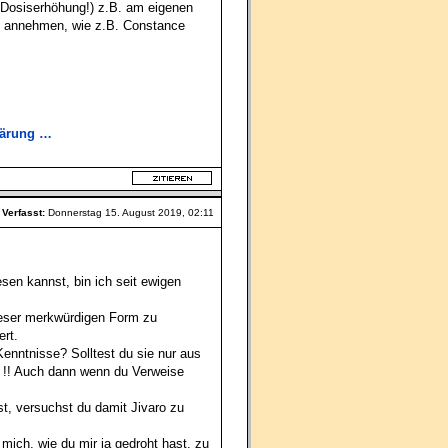
r Dosiserhöhung!) z.B. am eigenen
annehmen, wie z.B. Constance
lärung …
Verfasst:
Donnerstag 15. August 2019, 02:11
esen kannst, bin ich seit ewigen
 dieser merkwürdigen Form zu
ert.
enntnisse? Solltest du sie nur aus
 !! Auch dann wenn du Verweise
st, versuchst du damit Jivaro zu
mich, wie du mir ja gedroht hast, zu