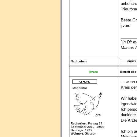
unbehand
"Neuromo
Beste G
jivaro
_______
"In Dir 
Marcus A
Nach oben
jivaro
Betreff des
... wenn
Kreis der
Moderator
Wir habe
irgendwie
Ich pers
dunklere
Die Ärzt
Registriert:
Freitag 17.
September 2010, 19:08
Beiträge:
1949
Ich bin 
Wohnort:
Giessen
Meinungs