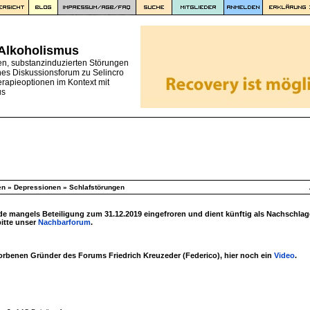
 Alkoholismus
en, substanzinduzierten Störungen
nes Diskussionsforum zu Selincro
erapieoptionen im Kontext mit
us
en
»
Depressionen
»
Schlafstörungen
 mangels Beteiligung zum 31.12.2019 eingefroren und dient künftig als Nachschlag
bitte unser
Nachbarforum
.
torbenen Gründer des Forums Friedrich Kreuzeder (Federico), hier noch ein
Video
.