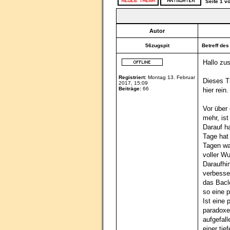
Seite
1
v
Autor
56zugspit
Betreff des
Hallo z
Registriert:
Montag 13. Februar
Dieses T
2017, 15:09
Beiträge:
66
hier rein.
Vor über
mehr, ist
Darauf h
Tage hat
Tagen wa
voller Wu
Daraufhi
verbesse
das Bacl
so eine 
Ist eine
paradoxe
aufgefall
einer tie