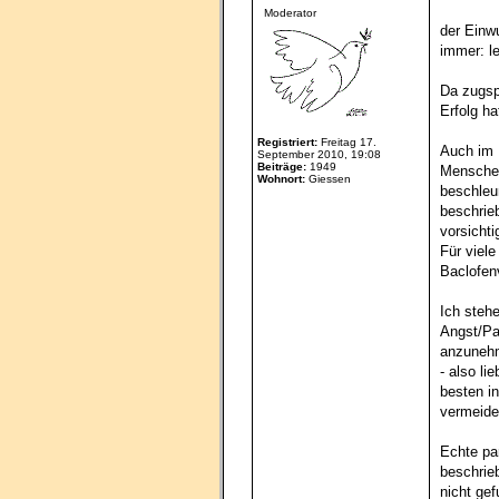
Moderator
der Einwu
immer: le
Da zugsp
Erfolg h
Registriert:
Freitag 17.
Auch im 
September 2010, 19:08
Beiträge:
1949
Menschen
Wohnort:
Giessen
beschleu
beschrieb
vorsicht
Für viele
Baclofen
Ich steh
Angst/Pa
anzunehm
- also li
besten i
vermeiden
Echte pa
beschrie
nicht gef