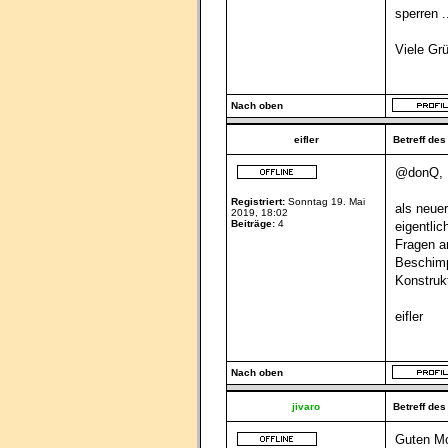
sperren .
Viele Grü
Nach oben
eifler
Betreff des
@donQ,
Registriert:
Sonntag 19. Mai
als neuer
2019, 18:02
Beiträge:
4
eigentlic
Fragen an
Beschimp
Konstrukt
eifler
Nach oben
jivaro
Betreff des
Guten Mo