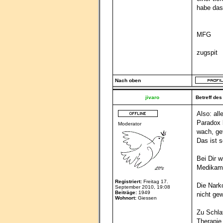
habe das
MFG
zugspit
Nach oben
jivaro
Betreff des
Also: all
Paradox b
Moderator
wach, ge
Das ist 
Bei Dir w
Medikame
Registriert:
Freitag 17.
Die Narko
September 2010, 19:08
Beiträge:
1949
nicht ge
Wohnort:
Giessen
Zu Schla
Therapie