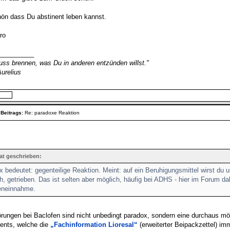
hön dass Du abstinent leben kannst.
ro
__________
muss brennen, was Du in anderen entzünden willst."
urelius
 Beitrags:
Re: paradoxe Reaktion
hat geschrieben:
 bedeutet: gegenteilige Reaktion. Meint: auf ein Beruhigungsmittel wirst du un
, getrieben. Das ist selten aber möglich, häufig bei ADHS - hier im Forum dah
eneinnahme.
örungen bei Baclofen sind nicht unbedingt paradox, sondern eine durchaus m
nts, welche die
„Fachinformation Lioresal“
(erweiterter Beipackzettel) imm