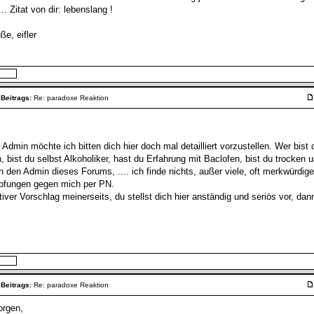
... Zitat von dir: lebenslang !
ße, eifler
 Beitrags:
Re: paradoxe Reaktion
 Admin möchte ich bitten dich hier doch mal detailliert vorzustellen. Wer bist 
h, bist du selbst Alkoholiker, hast du Erfahrung mit Baclofen, bist du trocken 
 den Admin dieses Forums, .... ich finde nichts, außer viele, oft merkwürdig
fungen gegen mich per PN.
iver Vorschlag meinerseits, du stellst dich hier anständig und seriös vor, da
 Beitrags:
Re: paradoxe Reaktion
rgen,