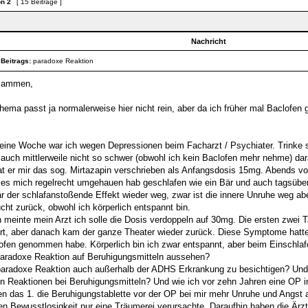
on
2
[ 15 Beiträge ]
Nachricht
 Beitrags:
paradoxe Reaktion
usammen,
hema passt ja normalerweise hier nicht rein, aber da ich früher mal Baclofe
 eine Woche war ich wegen Depressionen beim Facharzt / Psychiater. Trinke 
 auch mittlerweile nicht so schwer (obwohl ich kein Baclofen mehr nehme) dar
at er mir das sog. Mirtazapin verschrieben als Anfangsdosis 15mg. Abends v
 es mich regelrecht umgehauen hab geschlafen wie ein Bär und auch tagsüb
r der schlafanstoßende Effekt wieder weg, zwar ist die innere Unruhe weg ab
cht zurück, obwohl ich körperlich entspannt bin.
n meinte mein Arzt ich solle die Dosis verdoppeln auf 30mg. Die ersten zwei 
rt, aber danach kam der ganze Theater wieder zurück. Diese Symptome hatte 
ofen genommen habe. Körperlich bin ich zwar entspannt, aber beim Einschlaf
paradoxe Reaktion auf Beruhigungsmitteln aussehen?
 paradoxe Reaktion auch außerhalb der ADHS Erkrankung zu besichtigen? Und
n Reaktionen bei Beruhigungsmitteln? Und wie ich vor zehn Jahren eine OP in
en das 1. die Beruhigungstablette vor der OP bei mir mehr Unruhe und Angst a
fen Bewusstlosigkeit nur eine Träumerei verursachte. Daraufhin haben die Ärzte