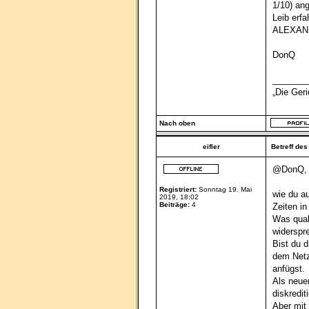
1/10) an
Leib erf
ALEXAND
DonQ
_______
„Die Ger
Nach oben
eifler
Betreff des
@DonQ,
Registriert:
Sonntag 19. Mai
wie du au
2019, 18:02
Beiträge:
4
Zeiten in
Was quali
widerspre
Bist du 
dem Netz
anfügst.
Als neuer
diskredit
Aber mit 