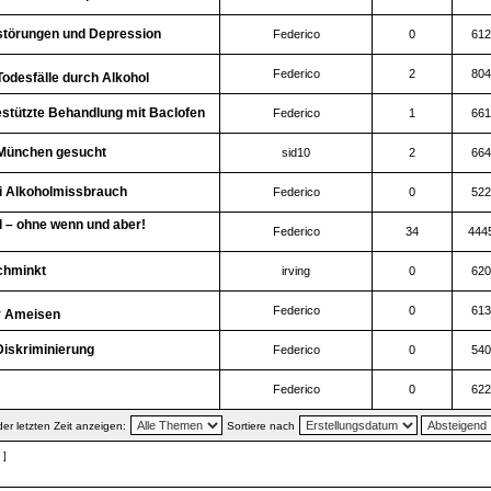
tstörungen und Depression
Federico
0
612
Federico
2
804
odesfälle durch Alkohol
stützte Behandlung mit Baclofen
Federico
1
661
n München gesucht
sid10
2
664
ei Alkoholmissbrauch
Federico
0
522
el – ohne wenn und aber!
Federico
34
444
chminkt
irving
0
620
Federico
0
613
er Ameisen
Diskriminierung
Federico
0
540
Federico
0
622
r letzten Zeit anzeigen:
Sortiere nach
 ]