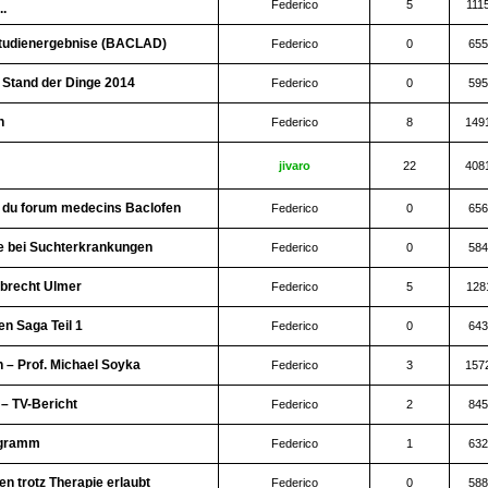
Federico
5
111
..
 Studienergebnise (BACLAD)
Federico
0
655
– Stand der Dinge 2014
Federico
0
595
h
Federico
8
149
jivaro
22
408
 du forum medecins Baclofen
Federico
0
656
e bei Suchterkrankungen
Federico
0
584
lbrecht Ulmer
Federico
5
128
n Saga Teil 1
Federico
0
643
n – Prof. Michael Soyka
Federico
3
157
 – TV-Bericht
Federico
2
845
legramm
Federico
1
632
n trotz Therapie erlaubt
Federico
0
588