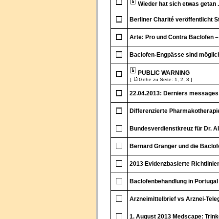
Wieder hat sich etwas getan .
Berliner Charité veröffentlicht
Arte: Pro und Contra Baclofen 
Baclofen-Engpässe sind möglic
PUBLIC WARNING
[
Gehe zu Seite:
1
,
2
,
3
]
22.04.2013: Derniers messages
Differenzierte Pharmakotherapi
Bundesverdienstkreuz für Dr. A
Bernard Granger und die Baclofe
2013 Evidenzbasierte Richtlinie
Baclofenbehandlung in Portugal
Arzneimittelbrief vs Arznei-Te
1. August 2013 Medscape: Trinke