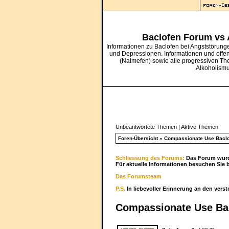
Baclofen Forum vs
Informationen zu Baclofen bei Angststörung
und Depressionen. Informationen und offe
(Nalmefen) sowie alle progressiven Th
Alkoholism
Unbeantwortete Themen
|
Aktive Themen
Foren-Übersicht
»
Compassionate Use Baclof
Schliessung des Forums:
Das Forum wurde
Für aktuelle Informationen besuchen Sie 
Das Forumsteam
P.S.
In liebevoller Erinnerung an den vers
Compassionate Use Bac