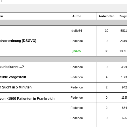
 ]
en
Autor
Antworten
Zugri
delle54
10
5811
undverordnung (DSGVO)
Federico
0
2319
jivaro
33
1399
n unbekannt ...?
Federico
0
333
linie vorgestellt
Federico
4
138
n Sucht in 5 Minuten
Federico
2
942
Federico
0
113
von >1500 Patienten in Frankreich
Federico
2
834
Federico
0
626