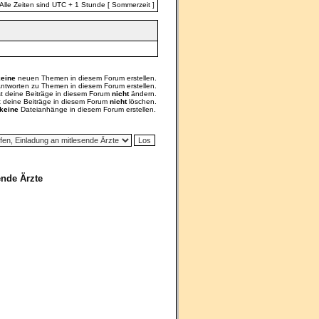
Alle Zeiten sind UTC + 1 Stunde [ Sommerzeit ]
keine
neuen Themen in diesem Forum erstellen.
ntworten zu Themen in diesem Forum erstellen.
st deine Beiträge in diesem Forum
nicht
ändern.
t deine Beiträge in diesem Forum
nicht
löschen.
keine
Dateianhänge in diesem Forum erstellen.
nde Ärzte