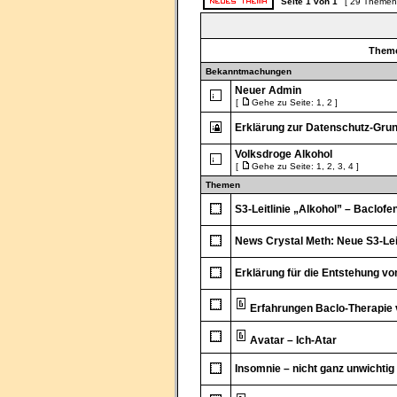
Seite
1
von
1
[ 29 Themen
Them
Bekanntmachungen
Neuer Admin
[
Gehe zu Seite:
1
,
2
]
Erklärung zur Datenschutz-Gr
Volksdroge Alkohol
[
Gehe zu Seite:
1
,
2
,
3
,
4
]
Themen
S3-Leitlinie „Alkohol” – Baclofe
News Crystal Meth: Neue S3-Leit
Erklärung für die Entstehung vo
Erfahrungen Baclo-Therapie 
Avatar – Ich-Atar
Insomnie – nicht ganz unwichtig