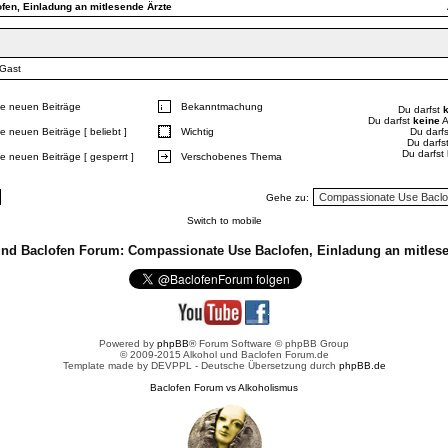
en, Einladung an mitlesende Ärzte
 Gast
e neuen Beiträge
Bekanntmachung
Du darfst
Du darfst
keine
A
e neuen Beiträge [ beliebt ]
Wichtig
Du darf
Du darfs
Du darfst
e neuen Beiträge [ gesperrt ]
Verschobenes Thema
Gehe zu:
Switch to mobile
und Baclofen Forum: Compassionate Use Baclofen, Einladung an mitlese
Powered by
phpBB
® Forum Software © phpBB Group
© 2009-2015 Alkohol und Baclofen Forum.de
Template made by
DEVPPL
- Deutsche Übersetzung durch
phpBB.de
Baclofen Forum vs Alkoholismus