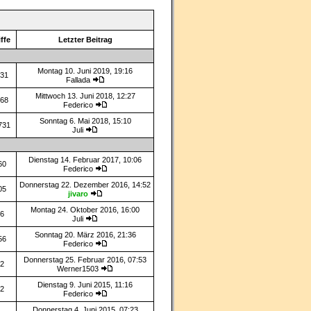
ffe
Letzter Beitrag
Montag 10. Juni 2019, 19:16
31
Fallada
Mittwoch 13. Juni 2018, 12:27
68
Federico
Sonntag 6. Mai 2018, 15:10
731
Juli
Dienstag 14. Februar 2017, 10:06
60
Federico
Donnerstag 22. Dezember 2016, 14:52
05
jivaro
Montag 24. Oktober 2016, 16:00
6
Juli
Sonntag 20. März 2016, 21:36
56
Federico
Donnerstag 25. Februar 2016, 07:53
2
Werner1503
Dienstag 9. Juni 2015, 11:16
2
Federico
Donnerstag 4. Juni 2015, 07:23