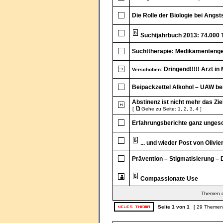
Die Rolle der Biologie bei Angs
Suchtjahrbuch 2013: 74.000 T
Suchttherapie: Medikamentenge
Dringend!!!!! Arzt i
Verschoben:
Beipackzettel Alkohol – UAW b
Abstinenz ist nicht mehr das Zi
[
Gehe zu Seite:
1
,
2
,
3
,
4
]
Erfahrungsberichte ganz unges
... und wieder Post von Olivi
Prävention – Stigmatisierung – 
Compassionate Use
Themen de
Seite
1
von
1
[ 29 Themen