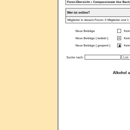
Foren-Übersicht
»
Compassionate Use Baclof
Wer ist online?
Mitglieder in diesem Forum: 0 Mitglieder und 1
Neue Beiträge
Kein
Neue Beiträge [ beliebt ]
Kein
Neue Beiträge [ gesperrt ]
Kein
Suche nach:
Alkohol 