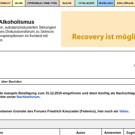
 Alkoholismus
en, substanzinduzierten Störungen
nes Diskussionsforum zu Selincro
erapieoptionen im Kontext mit
us
l über Baclofen
 mangels Beteiligung zum 31.12.2019 eingefroren und dient künftig als Nachschlag
bitte unser
Nachbarforum
.
torbenen Gründer des Forums Friedrich Kreuzeder (Federico), hier noch ein
Video
.
en
Autor
Antworten
Zugri