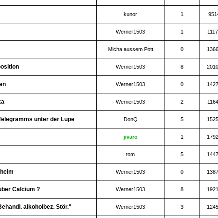
kunor
1
951
Werner1503
1
111
Micha aussem Pott
0
136
osition
Werner1503
8
201
en
Werner1503
0
142
ka
Werner1503
2
116
-Telegramms unter der Lupe
DonQ
5
152
jivaro
1
179
tom
5
144
nheim
Werner1503
0
138
über Calcium ?
Werner1503
8
192
Behandl. alkoholbez. Stör."
Werner1503
3
124