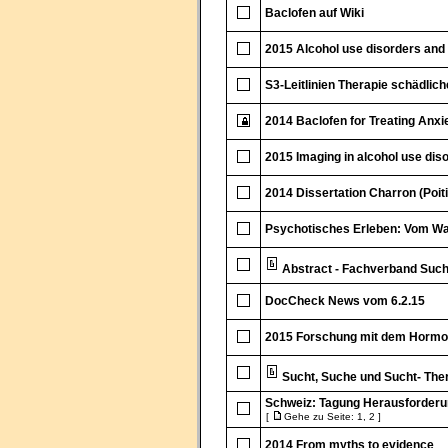
Baclofen auf Wiki
2015 Alcohol use disorders and
S3-Leitlinien Therapie schädli
2014 Baclofen for Treating Anxi
2015 Imaging in alcohol use dis
2014 Dissertation Charron (Poiti
Psychotisches Erleben: Vom W
Abstract - Fachverband Such
DocCheck News vom 6.2.15
2015 Forschung mit dem Hormon 
Sucht, Suche und Sucht- Thera
Schweiz: Tagung Herausforderu
[
Gehe zu Seite:
1
,
2
]
2014 From myths to evidence