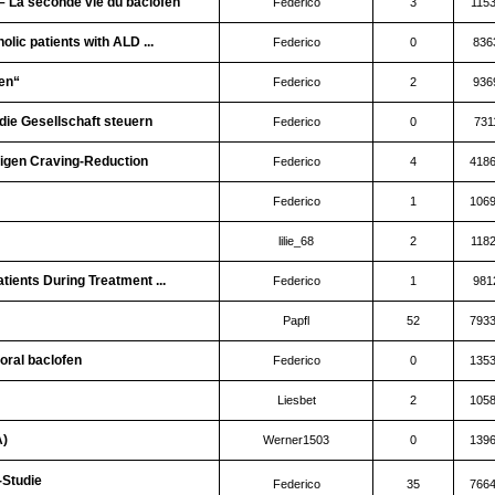
– La seconde vie du baclofèn
Federico
3
115
lic patients with ALD ...
Federico
0
836
en“
Federico
2
936
die Gesellschaft steuern
Federico
0
731
igen Craving-Reduction
Federico
4
418
Federico
1
106
lilie_68
2
118
tients During Treatment ...
Federico
1
981
Papfl
52
793
oral baclofen
Federico
0
135
Liesbet
2
105
A)
Werner1503
0
139
-Studie
Federico
35
766