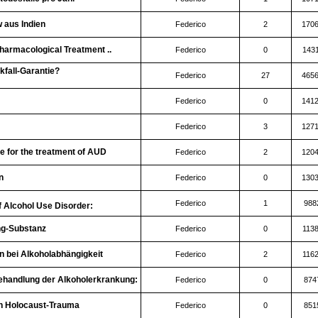
 aus Indien
Federico
2
170
Pharmacological Treatment ..
Federico
0
143
fall-Garantie?
Federico
27
465
Federico
0
141
Federico
3
127
 for the treatment of AUD
Federico
2
120
n
Federico
0
130
Federico
1
988
f Alcohol Use Disorder:
ng-Substanz
Federico
0
113
n bei Alkoholabhängigkeit
Federico
2
116
handlung der Alkoholerkrankung:
Federico
0
874
en Holocaust-Trauma
Federico
0
851