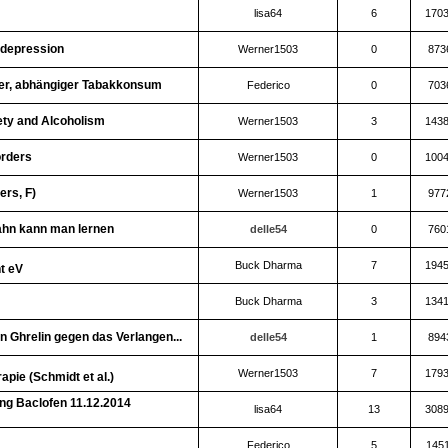
lisa64
6
170
 depression
Werner1503
0
873
cher, abhängiger Tabakkonsum
Federico
0
703
ety and Alcoholism
Werner1503
3
143
orders
Werner1503
0
100
ers, F)
Werner1503
1
977
ahn kann man lernen
delle54
0
760
Buck Dharma
7
194
t eV
Buck Dharma
3
134
Ghrelin gegen das Verlangen...
delle54
1
894
Werner1503
7
179
pie (Schmidt et al.)
ng Baclofen 11.12.2014
lisa64
13
308
Federico
5
145