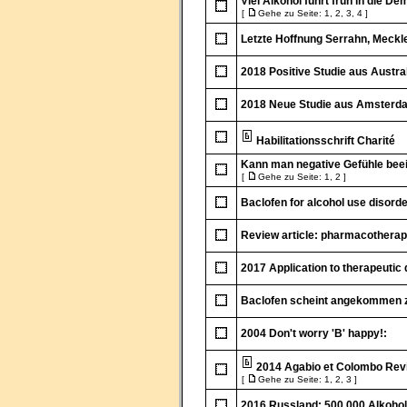
Viel Alkohol führt früh in die D
[
Gehe zu Seite:
1
,
2
,
3
,
4
]
Letzte Hoffnung Serrahn, Mec
2018 Positive Studie aus Austra
2018 Neue Studie aus Amsterd
Habilitationsschrift Charité
Kann man negative Gefühle bee
[
Gehe zu Seite:
1
,
2
]
Baclofen for alcohol use disord
Review article: pharmacotherap
2017 Application to therapeutic 
Baclofen scheint angekommen z
2004 Don't worry 'B' happy!:
2014 Agabio et Colombo Revi
[
Gehe zu Seite:
1
,
2
,
3
]
2016 Russland: 500.000 Alkohol