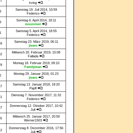
37
irving
Samstag 19. Juli 2014, 10:59
3
Federico
Sonntag 6. April 2014, 18:11
9
moonriver
Samstag 5. April 2014, 18:55
1
Federico
Samstag 23. März 2019, 06:11
69
jivaro
Mittwoch 20. Februar 2019, 15:08
92
Fallada
Montag 18. Februar 2019, 09:10
29
Familyman
Montag 29. Januar 2018, 01:23
2
jivaro
Samstag 13. Januar 2018, 18:20
37
Papfl
Dienstag 7. November 2017, 11:32
31
Federico
Donnerstag 12. Oktober 2017, 10:42
87
Juli
Mittwoch 25. Januar 2017, 20:59
65
Werner1503
Donnerstag 8. Dezember 2016, 17:56
42
Juli