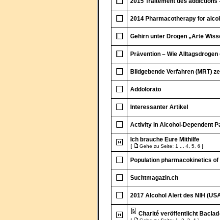
2015 Traitement des addictions 
2014 Pharmacotherapy for alcoho
Gehirn unter Drogen „Arte Wiss
Prävention – Wie Alltagsdrogen 
Bildgebende Verfahren (MRT) ze
Addolorato
Interessanter Artikel
Activity in Alcohol-Dependent Pa
Ich brauche Eure Mithilfe
[
Gehe zu Seite:
1
...
4
,
5
,
6
]
Population pharmacokinetics of 
Suchtmagazin.ch
2017 Alcohol Alert des NIH (US
Charité veröffentlicht Baclad