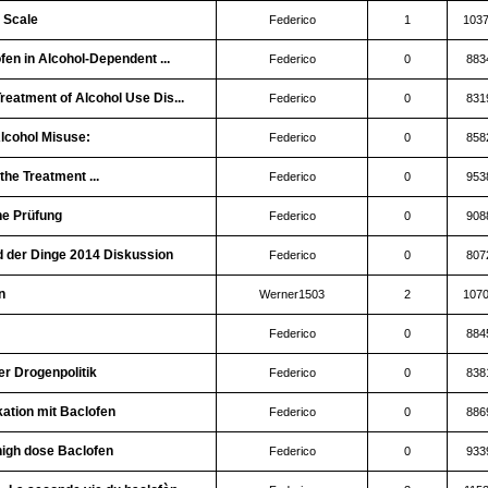
 Scale
Federico
1
103
fen in Alcohol-Dependent ...
Federico
0
883
eatment of Alcohol Use Dis...
Federico
0
831
lcohol Misuse:
Federico
0
858
the Treatment ...
Federico
0
953
he Prüfung
Federico
0
908
d der Dinge 2014 Diskussion
Federico
0
807
n
Werner1503
2
107
Federico
0
884
r Drogenpolitik
Federico
0
838
ikation mit Baclofen
Federico
0
886
high dose Baclofen
Federico
0
933