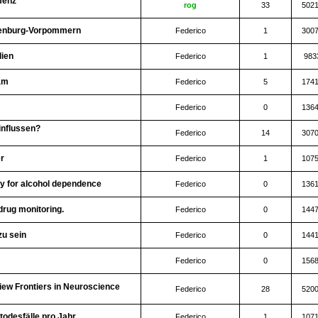
emenz
rog
33
502
klenburg-Vorpommern
Federico
1
300
lien
Federico
1
983
am
Federico
5
174
Federico
0
136
influssen?
Federico
14
307
er
Federico
1
107
y for alcohol dependence
Federico
0
136
drug monitoring.
Federico
0
144
u sein
Federico
0
144
Federico
0
156
ew Frontiers in Neuroscience
Federico
28
520
todesfälle pro Jahr
Federico
1
107