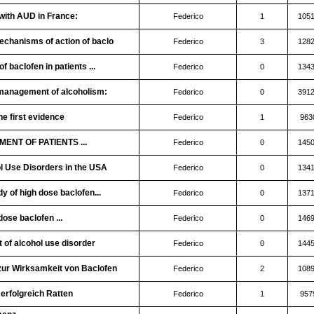
with AUD in France:
Federico
1
105
mechanisms of action of baclo
Federico
3
128
 baclofen in patients ...
Federico
0
134
 management of alcoholism:
Federico
0
391
he first evidence
Federico
1
963
ENT OF PATIENTS ...
Federico
0
145
l Use Disorders in the USA
Federico
0
134
y of high dose baclofen...
Federico
0
137
dose baclofen ...
Federico
0
146
 of alcohol use disorder
Federico
0
144
zur Wirksamkeit von Baclofen
Federico
2
108
rfolgreich Ratten
Federico
1
957