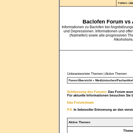
Baclofen Forum vs
Informationen zu Baclofen bei Angststörung
und Depressionen. Informationen und offe
(Nalmefen) sowie alle progressiven Th
Alkoholism
Unbeantwortete Themen
|
Aktive Themen
Foren-Übersicht
»
Medizinisches/Fachartike
Schliessung des Forums:
Das Forum wurde
Für aktuelle Informationen besuchen Sie 
Das Forumsteam
P.S.
In liebevoller Erinnerung an den vers
Aktive Themen
Them