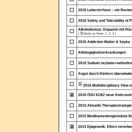
2016 Leberzirrhose – ein Review
2016 Safety and Tolerability of 
Alkoholismus: Dopamin mit Rück
[
Gehe zu Seite:
1
,
2
,
3
]
2016 Addiction Walter & Soyka
Abhängigkeitserkrankungen
2016 Sodium oxybate+nalmefene
Angst durch Klettern überwinde
2016 Multidisciplinary View o
2016 OSU 61/62 neue Anticravi
2015 Aktuelle Therapiestrategie
2015 Medikamentengestützte Be
2015 Epigenetik: Eltern vererb