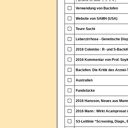
[
Gehe zu Seite:
1
,
2
,
3
,
4
]
Verwendung von Baclofen
Website von SAMH (USA)
Teure Sucht
Leberzirrhose - Genetische Disp
2016 Colombo : R- und S-Baclof
2016 Kommentar von Prof. Soy
Baclofen: Die Kritik des Arznei
Australien
Fundstücke
2016 Hansson, Neues aus Man
2016 Mann : Wirkt Acamprosat 
S3-Leitlinie “Screening, Diagn., 