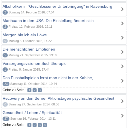
Alkoholiker in "Geschlossener Unterbringung" in Ravensburg
2
Sonntag 14. Februar 2016, 07:54
Marihuana in den USA: Die Einstellung ändert sich
2
Freitag 12. Februar 2016, 22:11
Morgen bin ich ein Löwe ...
0
Montag 5. Oktober 2015, 14:22
Die menschlichen Emotionen
5
Montag 21. September 2015, 23:39
Versorgungsvisionen Suchttherapie
1
Freitag 9. Januar 2015, 17:44
Das Fussballspielen lernt man nicht in der Kabine, ...
23
Samstag 11. Oktober 2014, 10:44
Gehe zu Seite:
1
2
3
Recovery an den Berner Aktionstagen psychische Gesundheit
0
Samstag 27. September 2014, 08:06
Gesundheit / Leben / Spiritualität
37
Sonntag 16. Februar 2014, 13:11
Gehe zu Seite:
1
2
3
4