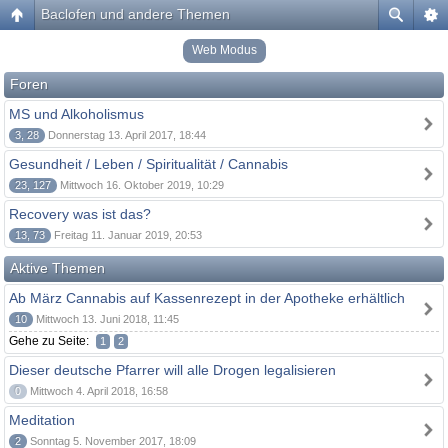
Baclofen und andere Themen
Web Modus
Foren
MS und Alkoholismus
3, 28
Donnerstag 13. April 2017, 18:44
Gesundheit / Leben / Spiritualität / Cannabis
23, 127
Mittwoch 16. Oktober 2019, 10:29
Recovery was ist das?
13, 73
Freitag 11. Januar 2019, 20:53
Aktive Themen
Ab März Cannabis auf Kassenrezept in der Apotheke erhältlich
10
Mittwoch 13. Juni 2018, 11:45
Gehe zu Seite:
1
2
Dieser deutsche Pfarrer will alle Drogen legalisieren
0
Mittwoch 4. April 2018, 16:58
Meditation
2
Sonntag 5. November 2017, 18:09