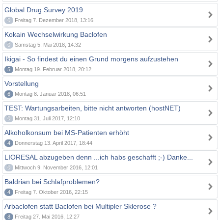
Global Drug Survey 2019
0
Freitag 7. Dezember 2018, 13:16
Kokain Wechselwirkung Baclofen
0
Samstag 5. Mai 2018, 14:32
Ikigai - So findest du einen Grund morgens aufzustehen
5
Montag 19. Februar 2018, 20:12
Vorstellung
6
Montag 8. Januar 2018, 06:51
TEST: Wartungsarbeiten, bitte nicht antworten (hostNET)
0
Montag 31. Juli 2017, 12:10
Alkoholkonsum bei MS-Patienten erhöht
4
Donnerstag 13. April 2017, 18:44
LIORESAL abzugeben denn ...ich habs geschafft ;-) Danke...
0
Mittwoch 9. November 2016, 12:01
Baldrian bei Schlafproblemen?
4
Freitag 7. Oktober 2016, 22:15
Arbaclofen statt Baclofen bei Multipler Sklerose ?
8
Freitag 27. Mai 2016, 12:27