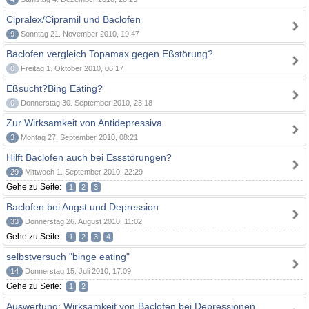
Cipralex/Cipramil und Baclofen
9
Sonntag 21. November 2010, 19:47
Baclofen vergleich Topamax gegen Eßstörung?
0
Freitag 1. Oktober 2010, 06:17
Eßsucht?Bing Eating?
0
Donnerstag 30. September 2010, 23:18
Zur Wirksamkeit von Antidepressiva
3
Montag 27. September 2010, 08:21
Hilft Baclofen auch bei Essstörungen?
29
Mittwoch 1. September 2010, 22:29
Gehe zu Seite:
1
2
3
Baclofen bei Angst und Depression
33
Donnerstag 26. August 2010, 11:02
Gehe zu Seite:
1
2
3
4
selbstversuch "binge eating"
14
Donnerstag 15. Juli 2010, 17:09
Gehe zu Seite:
1
2
Auswertung: Wirksamkeit von Baclofen bei Depressionen