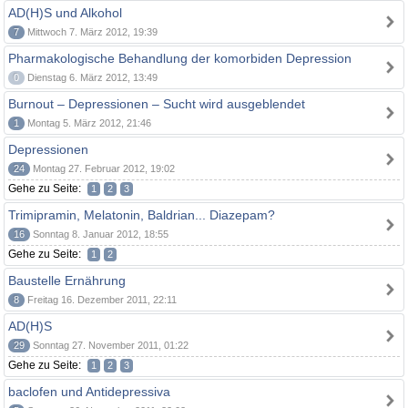
AD(H)S und Alkohol
7
Mittwoch 7. März 2012, 19:39
Pharmakologische Behandlung der komorbiden Depression
0
Dienstag 6. März 2012, 13:49
Burnout – Depressionen – Sucht wird ausgeblendet
1
Montag 5. März 2012, 21:46
Depressionen
24
Montag 27. Februar 2012, 19:02
Gehe zu Seite:
1
2
3
Trimipramin, Melatonin, Baldrian... Diazepam?
16
Sonntag 8. Januar 2012, 18:55
Gehe zu Seite:
1
2
Baustelle Ernährung
8
Freitag 16. Dezember 2011, 22:11
AD(H)S
29
Sonntag 27. November 2011, 01:22
Gehe zu Seite:
1
2
3
baclofen und Antidepressiva