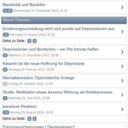
Bipolarität und Baclofen
4, 36
Donnerstag 19. November 2015, 11:29
Aktive Themen
Ernährungsumstellung wirkt sich positiv auf Depressionen aus
11
Dienstag 14. August 2018, 01:20
Gehe zu Seite:
1
2
Depressionen und Borderline – ein Pilz könnte helfen
5
Mittwoch 13. Dezember 2017, 16:36
Ketamin ist die neue Hoffnung für Depressive
9
Sonntag 19. Februar 2017, 22:00
Altersdepression: Optimistische Irrwege
0
Freitag 30. Oktober 2015, 17:03
Studie: Meditation etwas bessere Wirkung als Antidepressiva
1
Dienstag 23. Juni 2015, 15:56
paradoxe Reaktion
14
Montag 19. August 2019, 10:43
Gehe zu Seite:
1
2
Entzugserscheinungen / Depressionen?