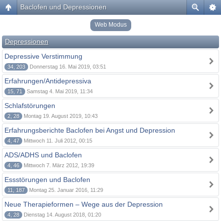
Baclofen und Depressionen
Web Modus
Depressionen
Depressive Verstimmung
34, 203
Donnerstag 16. Mai 2019, 03:51
Erfahrungen/Antidepressiva
15, 71
Samstag 4. Mai 2019, 11:34
Schlafstörungen
2, 28
Montag 19. August 2019, 10:43
Erfahrungsberichte Baclofen bei Angst und Depression
4, 47
Mittwoch 11. Juli 2012, 00:15
ADS/ADHS und Baclofen
4, 46
Mittwoch 7. März 2012, 19:39
Essstörungen und Baclofen
11, 187
Montag 25. Januar 2016, 11:29
Neue Therapieformen – Wege aus der Depression
4, 28
Dienstag 14. August 2018, 01:20