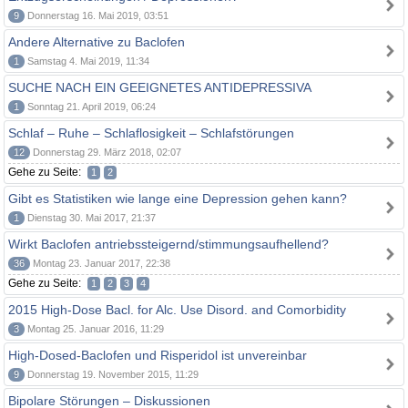
9
Donnerstag 16. Mai 2019, 03:51
Andere Alternative zu Baclofen
1
Samstag 4. Mai 2019, 11:34
SUCHE NACH EIN GEEIGNETES ANTIDEPRESSIVA
1
Sonntag 21. April 2019, 06:24
Schlaf – Ruhe – Schlaflosigkeit – Schlafstörungen
12
Donnerstag 29. März 2018, 02:07
Gehe zu Seite:
1
2
Gibt es Statistiken wie lange eine Depression gehen kann?
1
Dienstag 30. Mai 2017, 21:37
Wirkt Baclofen antriebssteigernd/stimmungsaufhellend?
36
Montag 23. Januar 2017, 22:38
Gehe zu Seite:
1
2
3
4
2015 High-Dose Bacl. for Alc. Use Disord. and Comorbidity
3
Montag 25. Januar 2016, 11:29
High-Dosed-Baclofen und Risperidol ist unvereinbar
9
Donnerstag 19. November 2015, 11:29
Bipolare Störungen – Diskussionen