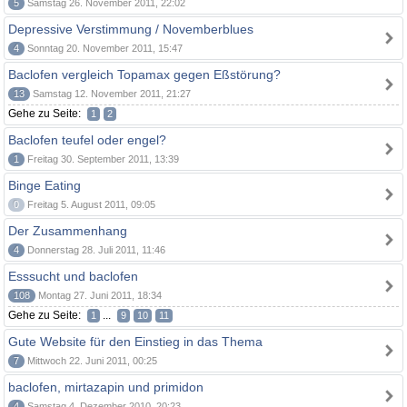
5
Samstag 26. November 2011, 22:02
Depressive Verstimmung / Novemberblues
4
Sonntag 20. November 2011, 15:47
Baclofen vergleich Topamax gegen Eßstörung?
13
Samstag 12. November 2011, 21:27
Gehe zu Seite:
1
2
Baclofen teufel oder engel?
1
Freitag 30. September 2011, 13:39
Binge Eating
0
Freitag 5. August 2011, 09:05
Der Zusammenhang
4
Donnerstag 28. Juli 2011, 11:46
Esssucht und baclofen
108
Montag 27. Juni 2011, 18:34
Gehe zu Seite:
...
1
9
10
11
Gute Website für den Einstieg in das Thema
7
Mittwoch 22. Juni 2011, 00:25
baclofen, mirtazapin und primidon
4
Samstag 4. Dezember 2010, 20:23