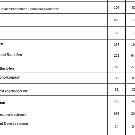
108
8
eue medikamentöse Behandlungsansätze
860
17
17
1
en
267
19
 und Baclofen
271
64
88
27
Baclofen
koholkonsum
30
8
51
3
bst Angehöriger bist.
43
4
fen
635
30
onst noch aufregen
nd Depressionen
14
2