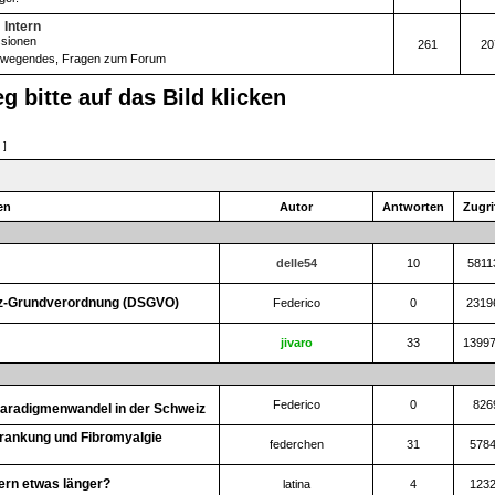
 Intern
ssionen
261
20
Bewegendes
,
Fragen zum Forum
g bitte auf das Bild klicken
 ]
en
Autor
Antworten
Zugri
delle54
10
5811
tz-Grundverordnung (DSGVO)
Federico
0
2319
jivaro
33
1399
Federico
0
826
Paradigmenwandel in der Schweiz
rankung und Fibromyalgie
federchen
31
578
ern etwas länger?
latina
4
123