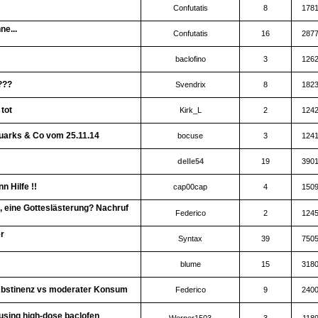
Confutatis
8
178
ne...
Confutatis
16
287
baclofino
3
126
???
Svendrix
8
182
tot
Kirk_L
2
124
uarks & Co vom 25.11.14
bocuse
3
124
delle54
19
390
n Hilfe !!
cap00cap
4
150
 eine Gotteslästerung? Nachruf
Federico
2
124
er
Syntax
39
750
blume
15
318
Abstinenz vs moderater Konsum
Federico
9
240
using high-dose baclofen