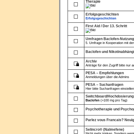
Therapie
Erfolgsgeschichten
Erfolgsgeschichten
First Aid / Der 13. Schritt
Umfragen Baclofen-Nutzung
5. Umfrage in Kooperation mit d
Baclofen und Nikotinabhängi
Archiv
Anträge für den Zugriff bitte nur 
PESA – Empfehlungen
Anmeldungen über die Admins
PESA – Suchanfragen
Hier bitte Suchanfragen einstellen
Switchboard/Hochdosierung
Baclofen
(>100 mg pro Tag)
Psychotherapie und Psych
Parlez vous Francais? Neuig
Selincro® (Nalmefene)
Nicht mehr trinken. Sondern weni