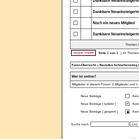
Dankbare Neueinsteigerin s
Dankbare Neueinsteigerin s
Noch ein neues Mitglied
Dankbare Neueinsteigerin s
Themen de
Seite
1
von
1
[ 43 Themen
Foren-Übersicht
»
Baclofen-Schnelleinstieg b
Wer ist online?
Mitglieder in diesem Forum: 0 Mitglieder und 1
Neue Beiträge
Kein
Neue Beiträge [ beliebt ]
Kein
Neue Beiträge [ gesperrt ]
Kein
Suche nach: