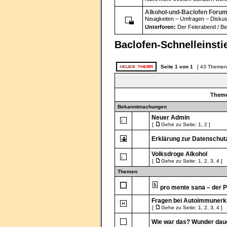
Alkohol-und-Baclofen Forum
Neuigkeiten – Umfragen – Disku
Unterforen:
Der Feierabend / 
Baclofen-Schnelleinstie
Seite
1
von
1
[ 43 Themen
Them
Bekanntmachungen
Neuer Admin
[
Gehe zu Seite:
1
,
2
]
Erklärung zur Datenschu
Volksdroge Alkohol
[
Gehe zu Seite:
1
,
2
,
3
,
4
]
Themen
pro mente sana – der 
Fragen bei Autoimmunerk
[
Gehe zu Seite:
1
,
2
,
3
,
4
]
Wie war das? Wunder dau