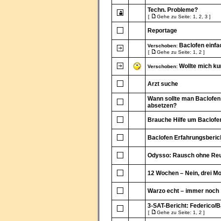
Techn. Probleme?
[
Gehe zu Seite:
1
,
2
,
3
]
Reportage
Baclofen einfa
Verschoben:
[
Gehe zu Seite:
1
,
2
]
Wollte mich ku
Verschoben:
Arzt suche
Wann sollte man Baclofen
absetzen?
Brauche Hilfe um Baclof
Baclofen Erfahrungsberich
Odysso: Rausch ohne Re
12 Wochen – Nein, drei M
Warzo echt – immer noch
3-SAT-Bericht: Federico/B
[
Gehe zu Seite:
1
,
2
]