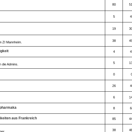
80
5
5
4
19
3
38
4
em ZI Mannheim.
gkeit
4
4
5
1
an die Admins.
0
26
4
6
1
opharmaka
8
6
keiten aus Frankreich
85
4
38
4
ger.