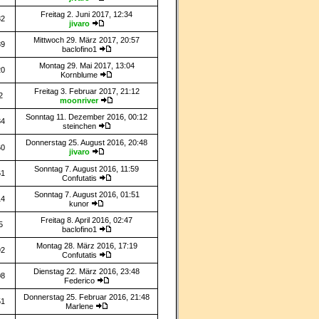
Freitag 2. Juni 2017, 12:34
82
jivaro
Mittwoch 29. März 2017, 20:57
89
baclofino1
Montag 29. Mai 2017, 13:04
20
Kornblume
Freitag 3. Februar 2017, 21:12
2
moonriver
Sonntag 11. Dezember 2016, 00:12
34
steinchen
Donnerstag 25. August 2016, 20:48
60
jivaro
Sonntag 7. August 2016, 11:59
61
Confutatis
Sonntag 7. August 2016, 01:51
14
kunor
Freitag 8. April 2016, 02:47
5
baclofino1
Montag 28. März 2016, 17:19
92
Confutatis
Dienstag 22. März 2016, 23:48
08
Federico
Donnerstag 25. Februar 2016, 21:48
51
Marlene