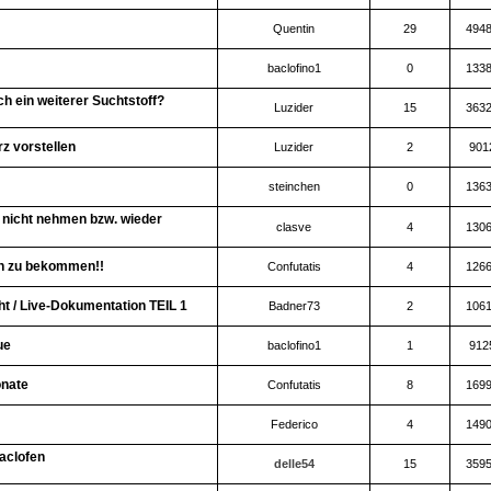
Quentin
29
494
baclofino1
0
133
ch ein weiterer Suchtstoff?
Luzider
15
363
rz vorstellen
Luzider
2
901
steinchen
0
136
 nicht nehmen bzw. wieder
clasve
4
130
en zu bekommen!!
Confutatis
4
126
t / Live-Dokumentation TEIL 1
Badner73
2
106
ue
baclofino1
1
912
onate
Confutatis
8
169
Federico
4
149
aclofen
delle54
15
359