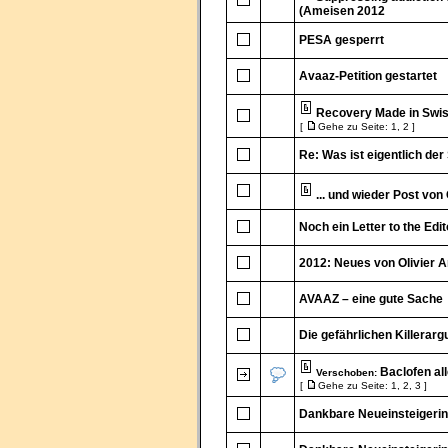
(Ameisen 2012
PESA gesperrt
Avaaz-Petition gestartet
Recovery Made in Swis
[
Gehe zu Seite:
1
,
2
]
Re: Was ist eigentlich der
... und wieder Post von
Noch ein Letter to the Edit
2012: Neues von Olivier 
AVAAZ – eine gute Sache
Die gefährlichen Killera
Baclofen all
Verschoben:
[
Gehe zu Seite:
1
,
2
,
3
]
Dankbare Neueinsteigerin s