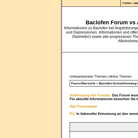
Baclofen Forum vs
Informationen zu Baclofen bei Angststörung
und Depressionen. Informationen und offe
(Nalmefen) sowie alle progressiven Th
Alkoholism
Unbeantwortete Themen
|
Aktive Themen
Foren-Übersicht
»
Baclofen-Schnelleinstieg b
Schliessung des Forums:
Das Forum wurde
Für aktuelle Informationen besuchen Sie 
Das Forumsteam
P.S.
In liebevoller Erinnerung an den vers