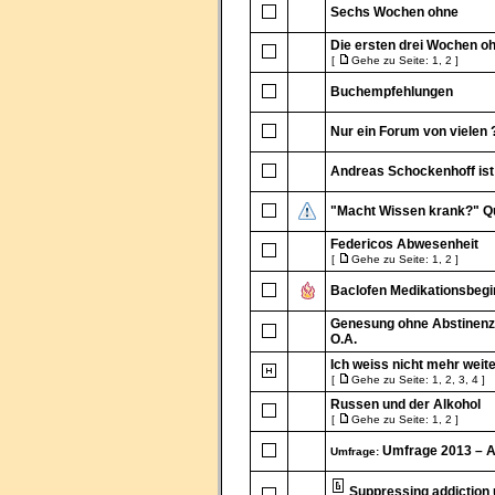
Sechs Wochen ohne
Die ersten drei Wochen oh
[
Gehe zu Seite:
1
,
2
]
Buchempfehlungen
Nur ein Forum von vielen 
Andreas Schockenhoff ist 
"Macht Wissen krank?" Q
Federicos Abwesenheit
[
Gehe zu Seite:
1
,
2
]
Baclofen Medikationsbegin
Genesung ohne Abstinenz,
O.A.
Ich weiss nicht mehr weit
[
Gehe zu Seite:
1
,
2
,
3
,
4
]
Russen und der Alkohol
[
Gehe zu Seite:
1
,
2
]
Umfrage 2013 – 
Umfrage:
Suppressing addiction 