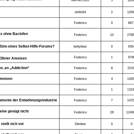
Werner1503
3
118
delle54
2
126
Federico
0
887
s ohne Baclofen
Federico
10
278
 Sinn eines Selbst-Hilfe-Forums?
bettyblue
0
935
Federico
1
978
 Olivier Ameisen
or, an „Addiction“
Federico
8
224
Ameisen
Federico
4
140
Federico
1
131
rgumente der Entwöhnungsindustrie
Federico
7
147
eine genügt nicht
Federico
28
1240
tellt sich vor
DieIdee
0
0