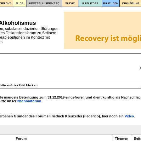
 Alkoholismus
en, substanzinduzierten Störungen
nes Diskussionsforum zu Selincro
erapieoptionen im Kontext mit
us
itte auf das Bild klicken
 mangels Beteiligung zum 31.12.2019 eingefroren und dient künftig als Nachschlag
bitte unser
Nachbarforum
.
torbenen Gründer des Forums Friedrich Kreuzeder (Federico), hier noch ein
Video
.
Forum
Themen
Beit