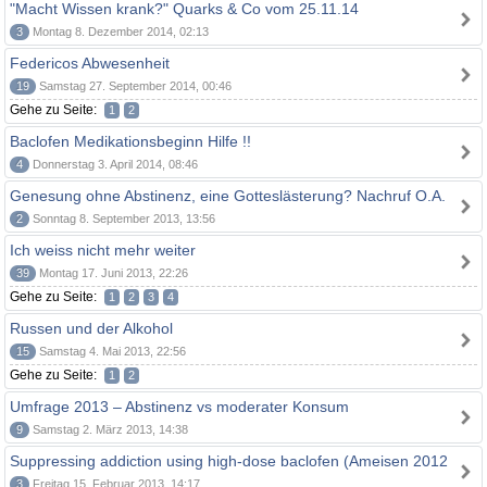
"Macht Wissen krank?" Quarks & Co vom 25.11.14
3
Montag 8. Dezember 2014, 02:13
Federicos Abwesenheit
19
Samstag 27. September 2014, 00:46
Gehe zu Seite:
1
2
Baclofen Medikationsbeginn Hilfe !!
4
Donnerstag 3. April 2014, 08:46
Genesung ohne Abstinenz, eine Gotteslästerung? Nachruf O.A.
2
Sonntag 8. September 2013, 13:56
Ich weiss nicht mehr weiter
39
Montag 17. Juni 2013, 22:26
Gehe zu Seite:
1
2
3
4
Russen und der Alkohol
15
Samstag 4. Mai 2013, 22:56
Gehe zu Seite:
1
2
Umfrage 2013 – Abstinenz vs moderater Konsum
9
Samstag 2. März 2013, 14:38
Suppressing addiction using high-dose baclofen (Ameisen 2012
3
Freitag 15. Februar 2013, 14:17