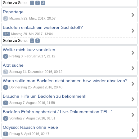
Gehe zu Seite:
1
2
3
Reportage
0
Mittwoch 29. März 2017, 20:57
Baclofen einfach ein weiterer Suchtstoff?
15
Montag 29. Mai 2017, 13:04
Gehe zu Seite:
1
2
Wollte mich kurz vorstellen
2
Freitag 3. Februar 2017, 21:12
Arzt suche
0
Sonntag 11. Dezember 2016, 00:12
Wann sollte man Baclofen nicht nehmen bzw. wieder absetzen?
4
Donnerstag 25. August 2016, 20:48
Brauche Hilfe um Baclofen zu bekommen!!
4
Sonntag 7. August 2016, 11:59
Baclofen Erfahrungsbericht / Live-Dokumentation TEIL 1
2
Sonntag 7. August 2016, 01:51
Odysso: Rausch ohne Reue
1
Freitag 8. April 2016, 02:47