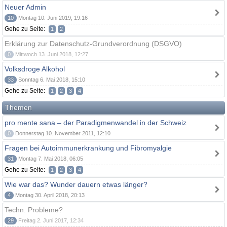
Neuer Admin
10
Montag 10. Juni 2019, 19:16
Gehe zu Seite:
1
2
Erklärung zur Datenschutz-Grundverordnung (DSGVO)
0
Mittwoch 13. Juni 2018, 12:27
Volksdroge Alkohol
33
Sonntag 6. Mai 2018, 15:10
Gehe zu Seite:
1
2
3
4
Themen
pro mente sana – der Paradigmenwandel in der Schweiz
0
Donnerstag 10. November 2011, 12:10
Fragen bei Autoimmunerkrankung und Fibromyalgie
31
Montag 7. Mai 2018, 06:05
Gehe zu Seite:
1
2
3
4
Wie war das? Wunder dauern etwas länger?
4
Montag 30. April 2018, 20:13
Techn. Probleme?
29
Freitag 2. Juni 2017, 12:34