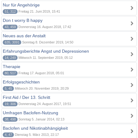
Nur für Angehörige
51, 312
Freitag 21. Juni 2019, 15:41
Don t worry B happy
43, 459
Donnerstag 16. August 2018, 17:42
Neues aus der Anstalt
635, 3091
Sonntag 8. Dezember 2019, 14:50
Erfahrungsberichte Angst und Depressionen
14, 249
Mittwoch 11. September 2019, 05:12
Therapie
80, 517
Freitag 17. August 2018, 05:01
Erfolgsgeschichten
5, 45
Mittwoch 20. November 2019, 20:29
First Aid / Der 13. Schritt
19, 306
Donnerstag 24. August 2017, 19:51
Umfragen Baclofen-Nutzung
38, 498
Sonntag 5. Januar 2014, 02:13
Baclofen und Nikotinabhängigkeit
4, 47
Dienstag 5. März 2013, 22:17