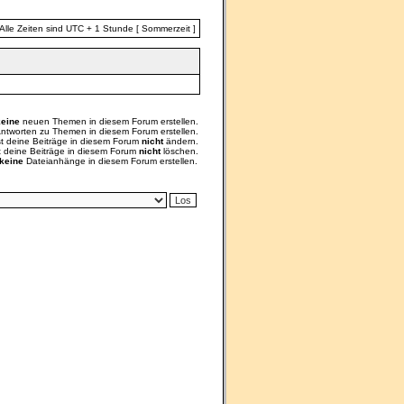
Alle Zeiten sind UTC + 1 Stunde [ Sommerzeit ]
keine
neuen Themen in diesem Forum erstellen.
ntworten zu Themen in diesem Forum erstellen.
st deine Beiträge in diesem Forum
nicht
ändern.
t deine Beiträge in diesem Forum
nicht
löschen.
keine
Dateianhänge in diesem Forum erstellen.