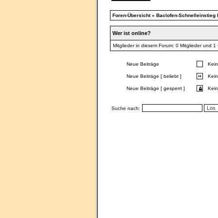
Foren-Übersicht
»
Baclofen-Schnelleinstieg b
Wer ist online?
Mitglieder in diesem Forum: 0 Mitglieder und 1
Neue Beiträge
Kein
Neue Beiträge [ beliebt ]
Kein
Neue Beiträge [ gesperrt ]
Kein
Suche nach: