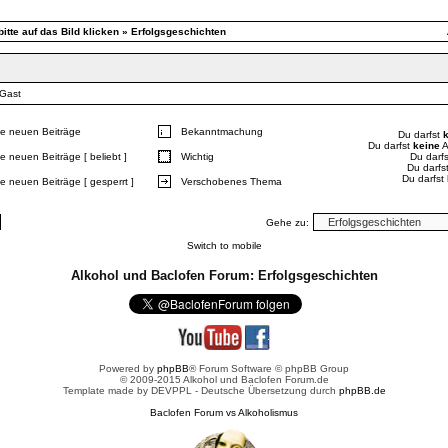
itte auf das Bild klicken
»
Erfolgsgeschichten
 Gast
e neuen Beiträge
Bekanntmachung
Du darfst
Du darfst
keine
A
e neuen Beiträge [ beliebt ]
Wichtig
Du darf
Du darfs
Du darfst
e neuen Beiträge [ gesperrt ]
Verschobenes Thema
Gehe zu:
Switch to mobile
Alkohol und Baclofen Forum: Erfolgsgeschichten
Powered by
phpBB
® Forum Software © phpBB Group
© 2009-2015 Alkohol und Baclofen Forum.de
Template made by
DEVPPL
- Deutsche Übersetzung durch
phpBB.de
Baclofen Forum vs Alkoholismus