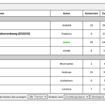
]
men
Autor
Antworten
Zu
delle54
10
5
undverordnung (DSGVO)
Federico
0
2
jivaro
33
14
emelie
8
1
Mcervantes
1
Andreas
24
3
kürbiskern
0
Lorenza
7
1
r letzten Zeit anzeigen:
Sortiere nach
]