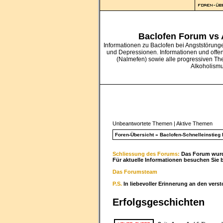
Baclofen Forum vs
Informationen zu Baclofen bei Angststörung
und Depressionen. Informationen und offe
(Nalmefen) sowie alle progressiven Th
Alkoholism
Unbeantwortete Themen
|
Aktive Themen
Foren-Übersicht
»
Baclofen-Schnelleinstieg b
Schliessung des Forums:
Das Forum wurde
Für aktuelle Informationen besuchen Sie 
Das Forumsteam
P.S.
In liebevoller Erinnerung an den vers
Erfolgsgeschichten