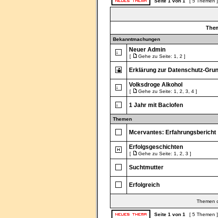
Seite
1
von
1
[ 5 Themen 
The
Bekanntmachungen
Neuer Admin
[
Gehe zu Seite:
1
,
2
]
Erklärung zur Datenschutz-Gr
Volksdroge Alkohol
[
Gehe zu Seite:
1
,
2
,
3
,
4
]
1 Jahr mit Baclofen
Themen
Mcervantes: Erfahrungsbericht
Erfolgsgeschichten
[
Gehe zu Seite:
1
,
2
,
3
]
Suchtmutter
Erfolgreich
Themen de
Seite
1
von
1
[ 5 Themen 