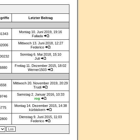
griffe
Letzter Beitrag
Montag 10. Juni 2019, 19:16
81343
Fallada
Mittwoch 13. Juni 2018, 12:27
32006
Federico
Sonntag 6. Mai 2018, 15:10
00232
Juli
Freitag 11. Dezember 2015, 18:02
6880
Werner1503
Mittwoch 20. November 2019, 20:29
6558
Trudi
Samstag 2. Januar 2016, 10:33
9746
rog
Montag 14. Dezember 2015, 14:38
5775
kürbiskern
Dienstag 9. Juni 2015, 11:03
2800
Federico