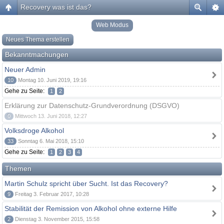
Recovery was ist das?
Web Modus
Neues Thema erstellen
Bekanntmachungen
Neuer Admin
10
Montag 10. Juni 2019, 19:16
Gehe zu Seite:
1
2
Erklärung zur Datenschutz-Grundverordnung (DSGVO)
0
Mittwoch 13. Juni 2018, 12:27
Volksdroge Alkohol
33
Sonntag 6. Mai 2018, 15:10
Gehe zu Seite:
1
2
3
4
Themen
Martin Schulz spricht über Sucht. Ist das Recovery?
9
Freitag 3. Februar 2017, 10:28
Stabilität der Remission von Alkohol ohne externe Hilfe
2
Dienstag 3. November 2015, 15:58