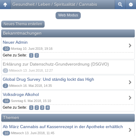
Gesundheit / Leben / Spiritualität / Cannabis
Web Modus
Neues Thema erstellen
Bekanntmachungen
Neuer Admin
10
Montag 10. Juni 2019, 19:16
Gehe zu Seite:
1
2
Erklärung zur Datenschutz-Grundverordnung (DSGVO)
0
Mittwoch 13. Juni 2018, 12:27
Global Drug Survey: Und ständig lockt das High
2
Mittwoch 16. Mai 2018, 14:35
Volksdroge Alkohol
33
Sonntag 6. Mai 2018, 15:10
Gehe zu Seite:
1
2
3
4
Themen
Ab März Cannabis auf Kassenrezept in der Apotheke erhältlich
10
Mittwoch 13. Juni 2018, 11:45