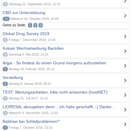
0
Dienstag 22. September 2015, 11:15
CBD zur Unterstützung
21
Mittwoch 16. Oktober 2019, 10:29
Gehe zu Seite:
1
2
3
Global Drug Survey 2019
0
Freitag 7. Dezember 2018, 13:16
Kokain Wechselwirkung Baclofen
0
Samstag 5. Mai 2018, 14:32
Ikigai - So findest du einen Grund morgens aufzustehen
5
Montag 19. Februar 2018, 20:12
Vorstellung
6
Montag 8. Januar 2018, 06:51
TEST: Wartungsarbeiten, bitte nicht antworten (hostNET)
0
Montag 31. Juli 2017, 12:10
LIORESAL abzugeben denn ...ich habs geschafft ;-) Danke...
0
Mittwoch 9. November 2016, 12:01
Baldrian bei Schlafproblemen?
4
Freitag 7. Oktober 2016, 22:15