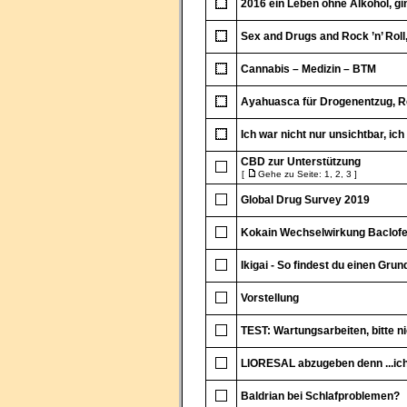
2016 ein Leben ohne Alkohol, g
Sex and Drugs and Rock ’n’ Roll,
Cannabis – Medizin – BTM
Ayahuasca für Drogenentzug, Rei
Ich war nicht nur unsichtbar, ic
CBD zur Unterstützung
[
Gehe zu Seite:
1
,
2
,
3
]
Global Drug Survey 2019
Kokain Wechselwirkung Baclof
Ikigai - So findest du einen Gr
Vorstellung
TEST: Wartungsarbeiten, bitte n
LIORESAL abzugeben denn ...ich 
Baldrian bei Schlafproblemen?