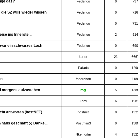
inge das?
Federico
0
737
 die SZ wills wieder wissen
Federico
0
716
Federico
0
731
se ins Innerste ...
Federico
2
914
h war ein schwarzes Loch
Federico
0
690
kunor
21
666
Fallada
0
129
en
federchen
0
118
und morgens aufzustehen
rog
5
138
Tami
6
158
icht antworten (hostNET)
hostnet
0
132
habs geschafft ;-) Danke...
Postman3
0
138
Nkemdilim
4
132