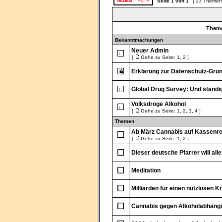
Seite
1
von
1
[ 23 Themen
Them
Bekanntmachungen
Neuer Admin
[
Gehe zu Seite:
1
,
2
]
Erklärung zur Datenschutz-Gr
Global Drug Survey: Und ständig
Volksdroge Alkohol
[
Gehe zu Seite:
1
,
2
,
3
,
4
]
Themen
Ab März Cannabis auf Kassenrez
[
Gehe zu Seite:
1
,
2
]
Dieser deutsche Pfarrer will all
Meditation
Milliarden für einen nutzlosen K
Cannabis gegen Alkoholabhängi