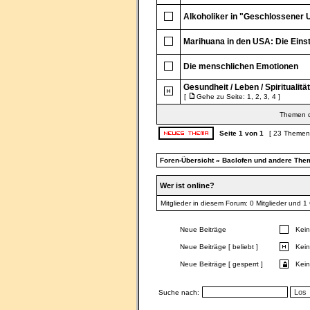
Alkoholiker in "Geschlossener 
Marihuana in den USA: Die Einst
Die menschlichen Emotionen
Gesundheit / Leben / Spiritualität
[
Gehe zu Seite:
1
,
2
,
3
,
4
]
Themen de
Seite
1
von
1
[ 23 Themen
Foren-Übersicht
»
Baclofen und andere The
Wer ist online?
Mitglieder in diesem Forum: 0 Mitglieder und 1
Neue Beiträge
Kein
Neue Beiträge [ beliebt ]
Kein
Neue Beiträge [ gesperrt ]
Kein
Suche nach: