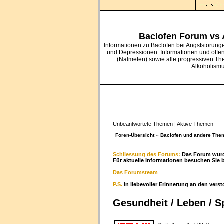
Baclofen Forum vs
Informationen zu Baclofen bei Angststörung
und Depressionen. Informationen und offe
(Nalmefen) sowie alle progressiven Th
Alkoholism
Unbeantwortete Themen
|
Aktive Themen
Foren-Übersicht
»
Baclofen und andere The
Schliessung des Forums:
Das Forum wurde
Für aktuelle Informationen besuchen Sie 
Das Forumsteam
P.S.
In liebevoller Erinnerung an den vers
Gesundheit / Leben / Sp