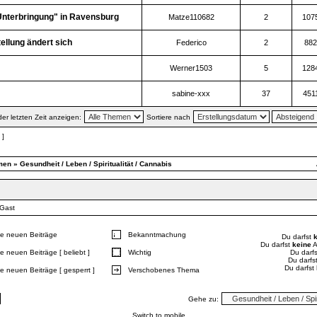
Unterbringung" in Ravensburg
Matze110682
2
107
ellung ändert sich
Federico
2
882
Werner1503
5
128
sabine-xxx
37
451
r letzten Zeit anzeigen:
Sortiere nach
 ]
men
»
Gesundheit / Leben / Spiritualität / Cannabis
 Gast
e neuen Beiträge
Bekanntmachung
Du darfst
Du darfst
keine
A
e neuen Beiträge [ beliebt ]
Wichtig
Du darf
Du darfs
Du darfst
e neuen Beiträge [ gesperrt ]
Verschobenes Thema
Gehe zu:
Switch to mobile