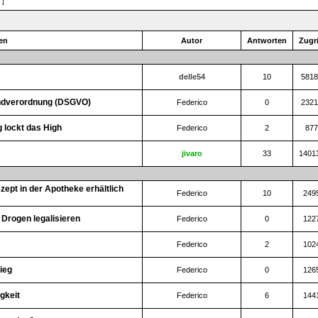
 ]
en
Autor
Antworten
Zugri
delle54
10
5818
undverordnung (DSGVO)
Federico
0
2321
 lockt das High
Federico
2
877
jivaro
33
1401
ept in der Apotheke erhältlich
Federico
10
249
e Drogen legalisieren
Federico
0
122
Federico
2
102
rieg
Federico
0
126
gkeit
Federico
6
144