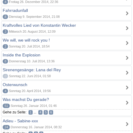
4
Freitag 26. Dezember 2014, 22:36
Fahrradunfall
8
Dienstag 9. September 2014, 21:08
Kraftvolles Lied von Konstantin Wecker
3
Mittwoch 20. August 2014, 12:09
We will, we will rock you !
2
Sonntag 20. Juli 2014, 18:54
Inside the Explosion
8
Donnerstag 10. Juli 2014, 13:36
Sirenengesänge: Lana del Rey
0
Sonntag 22. Juni 2014, 01:58
Osterwunsch
4
Sonntag 20. April 2014, 19:56
Was machst Du gerade?
51
Sonntag 26. Januar 2014, 01:46
Gehe zu Seite:
...
1
4
5
6
Adieu - Sabine-xxx
24
Donnerstag 16. Januar 2014, 08:32