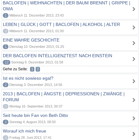
BACLOFEN | WEIHNACHTEN | DER BAUM BRENNT | GRIPPE |
OMA
1
Mittwoch 11. Dezember 2013, 23:43
LEBEN | GLÜCK | GOTT | BACLOFEN | ALKOHOL | ALTER
0
Mittwoch 11. Dezember 2013, 01:00
EINE WAHRE GESCHICHTE
1
Dienstag 10. Dezember 2013, 01:25
DER BACLOFEN INTELLIGENZTEST NACH EINSTEIN
12
Sonntag 8. Dezember 2013, 01:58
Gehe zu Seite:
1
2
Ist es nicht sowieso egal?
2
Dienstag 3. Dezember 2013, 14:56
2013 | BACLOFEN | ÄNGSTE | DEPRESSIONEN | ZWÄNGE |
FORUM
0
Montag 16. September 2013, 00:37
Seit heute bin Fan von Beth Ditto
2
Sonntag 4. August 2013, 08:50
Worauf ich mich freue
0
Freitag 28. Juni 2013, 17:41