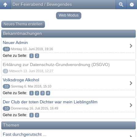
Der Feierabend / Bewegendes
Web Modus
Neues Thema erstellen
Bekanntmachungen
Neuer Admin
10
Montag 10. Juni 2019, 19:16
Gehe zu Seite:
1
2
Erklärung zur Datenschutz-Grundverordnung (DSGVO)
0
Mittwoch 13. Juni 2018, 12:27
Volksdroge Alkohol
33
Sonntag 6. Mai 2018, 15:10
Gehe zu Seite:
1
2
3
4
Der Club der toten Dichter war mein Lieblingsfilm
10
Donnerstag 16. Juli 2015, 16:49
Gehe zu Seite:
1
2
Themen
Fast durchgerutscht ...