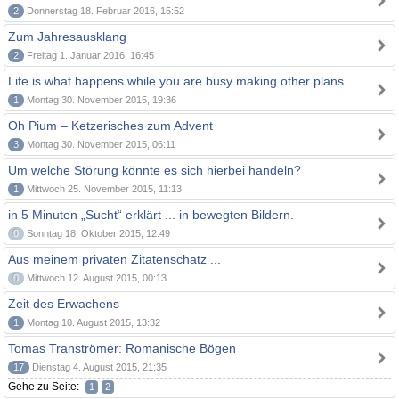
2
Donnerstag 18. Februar 2016, 15:52
Zum Jahresausklang
2
Freitag 1. Januar 2016, 16:45
Life is what happens while you are busy making other plans
1
Montag 30. November 2015, 19:36
Oh Pium – Ketzerisches zum Advent
3
Montag 30. November 2015, 06:11
Um welche Störung könnte es sich hierbei handeln?
1
Mittwoch 25. November 2015, 11:13
in 5 Minuten „Sucht“ erklärt ... in bewegten Bildern.
0
Sonntag 18. Oktober 2015, 12:49
Aus meinem privaten Zitatenschatz ...
0
Mittwoch 12. August 2015, 00:13
Zeit des Erwachens
1
Montag 10. August 2015, 13:32
Tomas Tranströmer: Romanische Bögen
17
Dienstag 4. August 2015, 21:35
Gehe zu Seite:
1
2