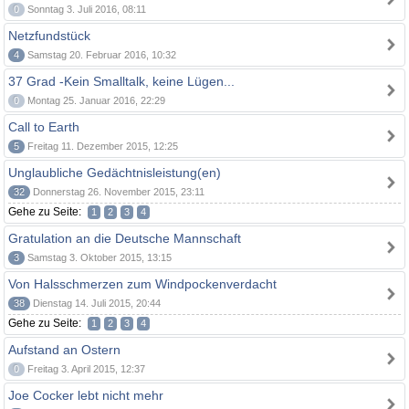
0
Sonntag 3. Juli 2016, 08:11
Netzfundstück
4
Samstag 20. Februar 2016, 10:32
37 Grad -Kein Smalltalk, keine Lügen...
0
Montag 25. Januar 2016, 22:29
Call to Earth
5
Freitag 11. Dezember 2015, 12:25
Unglaubliche Gedächtnisleistung(en)
32
Donnerstag 26. November 2015, 23:11
Gehe zu Seite:
1
2
3
4
Gratulation an die Deutsche Mannschaft
3
Samstag 3. Oktober 2015, 13:15
Von Halsschmerzen zum Windpockenverdacht
38
Dienstag 14. Juli 2015, 20:44
Gehe zu Seite:
1
2
3
4
Aufstand an Ostern
0
Freitag 3. April 2015, 12:37
Joe Cocker lebt nicht mehr