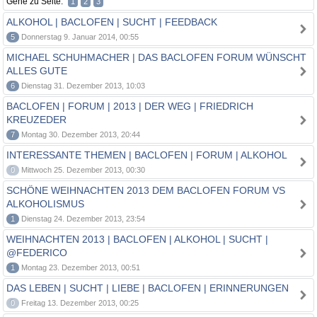
Gehe zu Seite:
1
2
3
ALKOHOL | BACLOFEN | SUCHT | FEEDBACK
5
Donnerstag 9. Januar 2014, 00:55
MICHAEL SCHUHMACHER | DAS BACLOFEN FORUM WÜNSCHT
ALLES GUTE
6
Dienstag 31. Dezember 2013, 10:03
BACLOFEN | FORUM | 2013 | DER WEG | FRIEDRICH
KREUZEDER
7
Montag 30. Dezember 2013, 20:44
INTERESSANTE THEMEN | BACLOFEN | FORUM | ALKOHOL
0
Mittwoch 25. Dezember 2013, 00:30
SCHÖNE WEIHNACHTEN 2013 DEM BACLOFEN FORUM VS
ALKOHOLISMUS
1
Dienstag 24. Dezember 2013, 23:54
WEIHNACHTEN 2013 | BACLOFEN | ALKOHOL | SUCHT |
@FEDERICO
1
Montag 23. Dezember 2013, 00:51
DAS LEBEN | SUCHT | LIEBE | BACLOFEN | ERINNERUNGEN
0
Freitag 13. Dezember 2013, 00:25