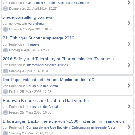
von Federico in
Gesundheit / Leben / Spiritualität / Cannabis
0
Donnerstag 21. April 2016, 15:27
wiedervorstellung von eva
von genoveva in
Vorstellung
0
Mittwoch 20. April 2016, 16:52
21. Tübinger Suchttherapietage 2016
von Federico in
Therapie
0
Montag 4. April 2016, 12:30
2016 Safety and Tolerability of Pharmacological Treatment ..
von Federico in
International Science Articles
0
Sonntag 3. April 2016, 10:31
Der Papst wäscht geflohenen Muslimen die Füße
von Federico in
Neues aus der Anstalt
0
Freitag 25. März 2016, 12:23
Radovan Karadžić zu 40 Jahren Haft verurteilt
von Federico in
Neues aus der Anstalt
0
Freitag 25. März 2016, 10:56
Erfahrungen Baclo-Therapie von >1500 Patienten in Frankreich
von Federico in
Compassionate Use Baclofen, Einladung an mitlesende Ärzte
0
Sonntag 20. März 2016, 21:36