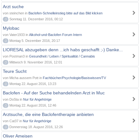
Arzt suche
von steinchen in
Baclofen-Schnelleinstieg bitte auf das Bild klicken
0
Sonntag 11. Dezember 2016, 00:12
Mylobac
von Vater1933 in
Alkohol-und-Baclofen Forum Intern
0
Montag 5. Dezember 2016, 20:17
LIORESAL abzugeben denn ...ich habs geschafft ;-) Danke...
von Postman3 in
Gesundheit / Leben / Spiritualität / Cannabis
0
Mittwoch 9. November 2016, 12:01
Teure Sucht
von Micha aussem Pott in
Fachbücher/Psychologie/Basiswissen/TV
0
Montag 22. August 2016, 13:23
Baclofen - Auf der Suche behandelnden Arzt in Muc
von DoSta in
Nur für Angehörige
0
Montag 22. August 2016, 12:46
Arztsuche, die eine Baclofentherapie anbieten
von Cat37 in
Nur für Angehörige
0
Donnerstag 18. August 2016, 12:26
Oliver Ameisen