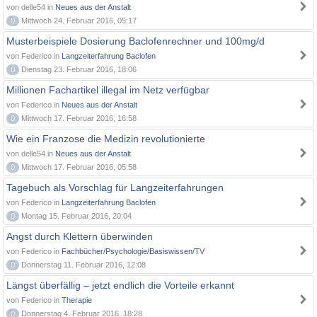
von delle54 in
Neues aus der Anstalt
0
Mittwoch 24. Februar 2016, 05:17
Musterbeispiele Dosierung Baclofenrechner und 100mg/d
von Federico in
Langzeiterfahrung Baclofen
0
Dienstag 23. Februar 2016, 18:06
Millionen Fachartikel illegal im Netz verfügbar
von Federico in
Neues aus der Anstalt
0
Mittwoch 17. Februar 2016, 16:58
Wie ein Franzose die Medizin revolutionierte
von delle54 in
Neues aus der Anstalt
0
Mittwoch 17. Februar 2016, 05:58
Tagebuch als Vorschlag für Langzeiterfahrungen
von Federico in
Langzeiterfahrung Baclofen
0
Montag 15. Februar 2016, 20:04
Angst durch Klettern überwinden
von Federico in
Fachbücher/Psychologie/Basiswissen/TV
0
Donnerstag 11. Februar 2016, 12:08
Längst überfällig – jetzt endlich die Vorteile erkannt
von Federico in
Therapie
0
Donnerstag 4. Februar 2016, 18:28