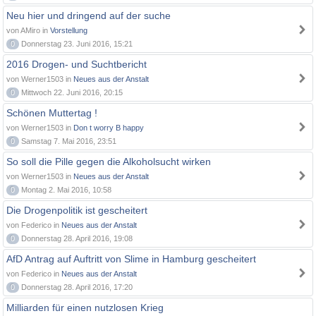
Neu hier und dringend auf der suche
von AMiro in
Vorstellung
0
Donnerstag 23. Juni 2016, 15:21
2016 Drogen- und Suchtbericht
von Werner1503 in
Neues aus der Anstalt
0
Mittwoch 22. Juni 2016, 20:15
Schönen Muttertag !
von Werner1503 in
Don t worry B happy
0
Samstag 7. Mai 2016, 23:51
So soll die Pille gegen die Alkoholsucht wirken
von Werner1503 in
Neues aus der Anstalt
0
Montag 2. Mai 2016, 10:58
Die Drogenpolitik ist gescheitert
von Federico in
Neues aus der Anstalt
0
Donnerstag 28. April 2016, 19:08
AfD Antrag auf Auftritt von Slime in Hamburg gescheitert
von Federico in
Neues aus der Anstalt
0
Donnerstag 28. April 2016, 17:20
Milliarden für einen nutzlosen Krieg