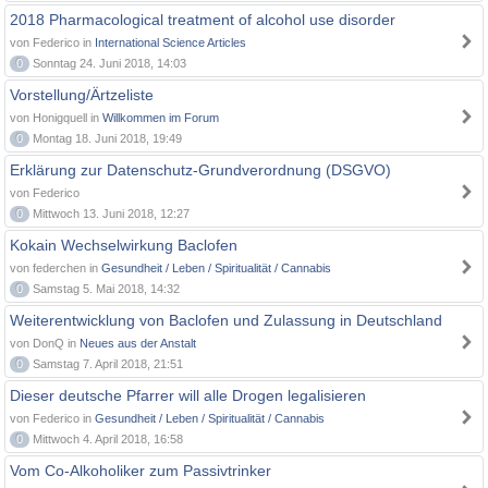
2018 Pharmacological treatment of alcohol use disorder
von Federico in
International Science Articles
0
Sonntag 24. Juni 2018, 14:03
Vorstellung/Ärtzeliste
von Honigquell in
Willkommen im Forum
0
Montag 18. Juni 2018, 19:49
Erklärung zur Datenschutz-Grundverordnung (DSGVO)
von Federico
0
Mittwoch 13. Juni 2018, 12:27
Kokain Wechselwirkung Baclofen
von federchen in
Gesundheit / Leben / Spiritualität / Cannabis
0
Samstag 5. Mai 2018, 14:32
Weiterentwicklung von Baclofen und Zulassung in Deutschland
von DonQ in
Neues aus der Anstalt
0
Samstag 7. April 2018, 21:51
Dieser deutsche Pfarrer will alle Drogen legalisieren
von Federico in
Gesundheit / Leben / Spiritualität / Cannabis
0
Mittwoch 4. April 2018, 16:58
Vom Co-Alkoholiker zum Passivtrinker