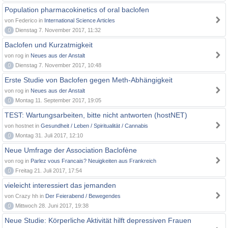
Population pharmacokinetics of oral baclofen
von Federico in
International Science Articles
0
Dienstag 7. November 2017, 11:32
Baclofen und Kurzatmigkeit
von rog in
Neues aus der Anstalt
0
Dienstag 7. November 2017, 10:48
Erste Studie von Baclofen gegen Meth-Abhängigkeit
von rog in
Neues aus der Anstalt
0
Montag 11. September 2017, 19:05
TEST: Wartungsarbeiten, bitte nicht antworten (hostNET)
von hostnet in
Gesundheit / Leben / Spiritualität / Cannabis
0
Montag 31. Juli 2017, 12:10
Neue Umfrage der Association Baclofène
von rog in
Parlez vous Francais? Neuigkeiten aus Frankreich
0
Freitag 21. Juli 2017, 17:54
vieleicht interessiert das jemanden
von Crazy hh in
Der Feierabend / Bewegendes
0
Mittwoch 28. Juni 2017, 19:38
Neue Studie: Körperliche Aktivität hilft depressiven Frauen