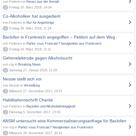
von Federico in
Neues aus der Anstalt
0
Freitag 30. März 2018, 14:04
Co-Alkoholiker hat ausgedient
von Federico in
Nur für Angehörige
0
Freitag 30. März 2018, 11:18
Baclofen in Frankreich angegriffen – Petition auf dem Weg
von Federico in
Parlez vous Francais? Neuigkeiten aus Frankreich
0
Freitag 16. März 2018, 11:11
Gehirnelektrode gegen Alkoholsucht
von rog in
Breaking News
0
Samstag 27. Januar 2018, 21:09
Nessie stellt sich vor
von Nessie in
Vorstellung
0
Mittwoch 27. Dezember 2017, 10:57
Habilitationsschrift Charité
von Federico in
Baclofen und Alkoholabhängigkeit
0
Dienstag 5. Dezember 2017, 13:03
ANSM untersucht eine Kommerzialisierungsanfrage für Baclofen
von rog in
Parlez vous Francais? Neuigkeiten aus Frankreich
0
Mittwoch 29. November 2017, 20:41