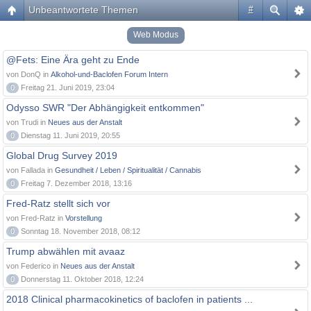
Unbeantwortete Themen
#
Web Modus
@Fets: Eine Ära geht zu Ende
von DonQ in
Alkohol-und-Baclofen Forum Intern
0
Freitag 21. Juni 2019, 23:04
Odysso SWR "Der Abhängigkeit entkommen"
von Trudi in
Neues aus der Anstalt
0
Dienstag 11. Juni 2019, 20:55
Global Drug Survey 2019
von Fallada in
Gesundheit / Leben / Spiritualität / Cannabis
0
Freitag 7. Dezember 2018, 13:16
Fred-Ratz stellt sich vor
von Fred-Ratz in
Vorstellung
0
Sonntag 18. November 2018, 08:12
Trump abwählen mit avaaz
von Federico in
Neues aus der Anstalt
0
Donnerstag 11. Oktober 2018, 12:24
2018 Clinical pharmacokinetics of baclofen in patients ...