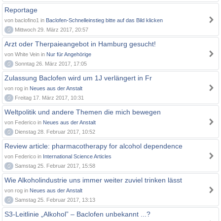
Reportage
von baclofino1 in
Baclofen-Schnelleinstieg bitte auf das Bild klicken
0
Mittwoch 29. März 2017, 20:57
Arzt oder Therpaieangebot in Hamburg gesucht!
von White Vein in
Nur für Angehörige
0
Sonntag 26. März 2017, 17:05
Zulassung Baclofen wird um 1J verlängert in Fr
von rog in
Neues aus der Anstalt
0
Freitag 17. März 2017, 10:31
Weltpolitik und andere Themen die mich bewegen
von Federico in
Neues aus der Anstalt
0
Dienstag 28. Februar 2017, 10:52
Review article: pharmacotherapy for alcohol dependence
von Federico in
International Science Articles
0
Samstag 25. Februar 2017, 15:58
Wie Alkoholindustrie uns immer weiter zuviel trinken lässt
von rog in
Neues aus der Anstalt
0
Samstag 25. Februar 2017, 13:13
S3-Leitlinie „Alkohol” – Baclofen unbekannt ...?