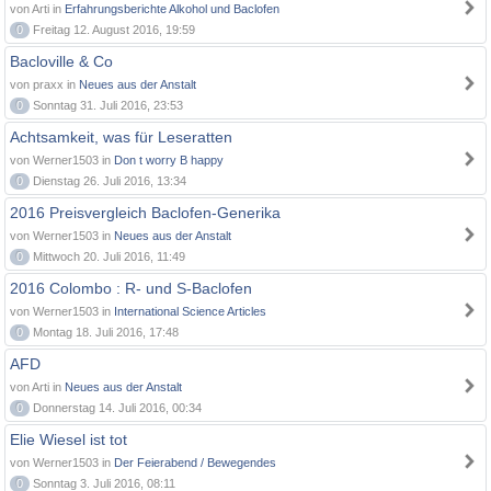
von Arti in
Erfahrungsberichte Alkohol und Baclofen
0
Freitag 12. August 2016, 19:59
Bacloville & Co
von praxx in
Neues aus der Anstalt
0
Sonntag 31. Juli 2016, 23:53
Achtsamkeit, was für Leseratten
von Werner1503 in
Don t worry B happy
0
Dienstag 26. Juli 2016, 13:34
2016 Preisvergleich Baclofen-Generika
von Werner1503 in
Neues aus der Anstalt
0
Mittwoch 20. Juli 2016, 11:49
2016 Colombo : R- und S-Baclofen
von Werner1503 in
International Science Articles
0
Montag 18. Juli 2016, 17:48
AFD
von Arti in
Neues aus der Anstalt
0
Donnerstag 14. Juli 2016, 00:34
Elie Wiesel ist tot
von Werner1503 in
Der Feierabend / Bewegendes
0
Sonntag 3. Juli 2016, 08:11