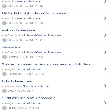
von rog in
Neues aus der Anstalt
0
Mittwoch 28. Juni 2017, 18:26
Mit Alkohol tickt die Uhr des Alters schneller
von rog in
Neues aus der Anstalt
0
Mittwoch 28. Juni 2017, 18:00
mal was für die seele
von Crazy hh in
Alkohol-und-Baclofen Forum Intern
0
Mittwoch 28. Juni 2017, 13:41
stammtisch
von Crazy hh in
Alkohol-und-Baclofen Forum Intern
0
Samstag 24. Juni 2017, 19:29
Welcher Tei deines Gehirns ist dafür verantwortlich, dass...
von rog in
Neues aus der Anstalt
0
Donnerstag 18. Mai 2017, 21:58
Echo Böhmermann
von baclofino1 in
Neues aus der Anstalt
0
Montag 10. April 2017, 13:44
Sucht oder schlechte Gewohnheit?
von rog in
Neues aus der Anstalt
0
Freitag 7. April 2017, 00:21