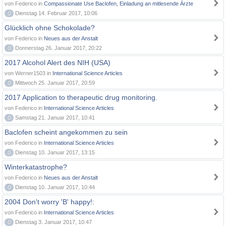
von Federico in
Compassionate Use Baclofen, Einladung an mitlesende Ärzte
0
Dienstag 14. Februar 2017, 10:06
Glücklich ohne Schokolade?
von Federico in
Neues aus der Anstalt
0
Donnerstag 26. Januar 2017, 20:22
2017 Alcohol Alert des NIH (USA)
von Werner1503 in
International Science Articles
0
Mittwoch 25. Januar 2017, 20:59
2017 Application to therapeutic drug monitoring.
von Federico in
International Science Articles
0
Samstag 21. Januar 2017, 10:41
Baclofen scheint angekommen zu sein
von Federico in
International Science Articles
0
Dienstag 10. Januar 2017, 13:15
Winterkatastrophe?
von Federico in
Neues aus der Anstalt
0
Dienstag 10. Januar 2017, 10:44
2004 Don't worry 'B' happy!:
von Federico in
International Science Articles
0
Dienstag 3. Januar 2017, 10:47