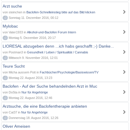
Arzt suche
von steinchen in
Baclofen-Schnelleinstieg bitte auf das Bild klicken
0
Sonntag 11. Dezember 2016, 00:12
Mylobac
von Vater1933 in
Alkohol-und-Baclofen Forum Intern
0
Montag 5. Dezember 2016, 20:17
LIORESAL abzugeben denn ...ich habs geschafft ;-) Danke...
von Postman3 in
Gesundheit / Leben / Spiritualität / Cannabis
0
Mittwoch 9. November 2016, 12:01
Teure Sucht
von Micha aussem Pott in
Fachbücher/Psychologie/Basiswissen/TV
0
Montag 22. August 2016, 13:23
Baclofen - Auf der Suche behandelnden Arzt in Muc
von DoSta in
Nur für Angehörige
0
Montag 22. August 2016, 12:46
Arztsuche, die eine Baclofentherapie anbieten
von Cat37 in
Nur für Angehörige
0
Donnerstag 18. August 2016, 12:26
Oliver Ameisen