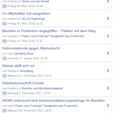
von Federico in
Neues aus der Anstalt
0
Freitag 30. März 2018, 14:04
Co-Alkoholiker hat ausgedient
von Federico in
Nur für Angehörige
0
Freitag 30. März 2018, 11:18
Baclofen in Frankreich angegriffen – Petition auf dem Weg
von Federico in
Parlez vous Francais? Neuigkeiten aus Frankreich
0
Freitag 16. März 2018, 11:11
Gehirnelektrode gegen Alkoholsucht
von rog in
Breaking News
0
Samstag 27. Januar 2018, 21:09
Nessie stellt sich vor
von Nessie in
Vorstellung
0
Mittwoch 27. Dezember 2017, 10:57
Habilitationsschrift Charité
von Federico in
Baclofen und Alkoholabhängigkeit
0
Dienstag 5. Dezember 2017, 13:03
ANSM untersucht eine Kommerzialisierungsanfrage für Baclofen
von rog in
Parlez vous Francais? Neuigkeiten aus Frankreich
0
Mittwoch 29. November 2017, 20:41