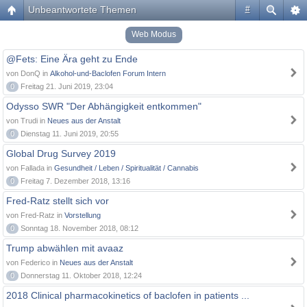
Unbeantwortete Themen
#
Web Modus
@Fets: Eine Ära geht zu Ende
von DonQ in
Alkohol-und-Baclofen Forum Intern
0
Freitag 21. Juni 2019, 23:04
Odysso SWR "Der Abhängigkeit entkommen"
von Trudi in
Neues aus der Anstalt
0
Dienstag 11. Juni 2019, 20:55
Global Drug Survey 2019
von Fallada in
Gesundheit / Leben / Spiritualität / Cannabis
0
Freitag 7. Dezember 2018, 13:16
Fred-Ratz stellt sich vor
von Fred-Ratz in
Vorstellung
0
Sonntag 18. November 2018, 08:12
Trump abwählen mit avaaz
von Federico in
Neues aus der Anstalt
0
Donnerstag 11. Oktober 2018, 12:24
2018 Clinical pharmacokinetics of baclofen in patients ...