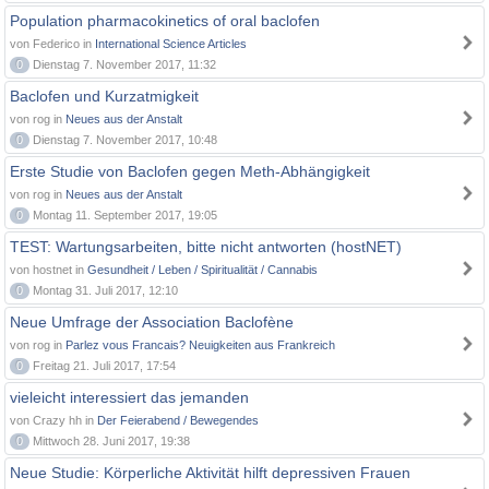
Population pharmacokinetics of oral baclofen
von Federico in
International Science Articles
0
Dienstag 7. November 2017, 11:32
Baclofen und Kurzatmigkeit
von rog in
Neues aus der Anstalt
0
Dienstag 7. November 2017, 10:48
Erste Studie von Baclofen gegen Meth-Abhängigkeit
von rog in
Neues aus der Anstalt
0
Montag 11. September 2017, 19:05
TEST: Wartungsarbeiten, bitte nicht antworten (hostNET)
von hostnet in
Gesundheit / Leben / Spiritualität / Cannabis
0
Montag 31. Juli 2017, 12:10
Neue Umfrage der Association Baclofène
von rog in
Parlez vous Francais? Neuigkeiten aus Frankreich
0
Freitag 21. Juli 2017, 17:54
vieleicht interessiert das jemanden
von Crazy hh in
Der Feierabend / Bewegendes
0
Mittwoch 28. Juni 2017, 19:38
Neue Studie: Körperliche Aktivität hilft depressiven Frauen