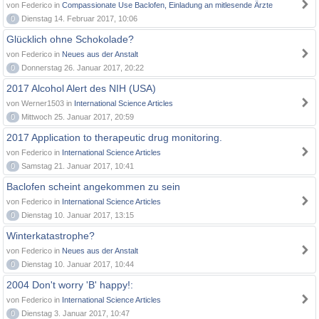
von Federico in
Compassionate Use Baclofen, Einladung an mitlesende Ärzte
0
Dienstag 14. Februar 2017, 10:06
Glücklich ohne Schokolade?
von Federico in
Neues aus der Anstalt
0
Donnerstag 26. Januar 2017, 20:22
2017 Alcohol Alert des NIH (USA)
von Werner1503 in
International Science Articles
0
Mittwoch 25. Januar 2017, 20:59
2017 Application to therapeutic drug monitoring.
von Federico in
International Science Articles
0
Samstag 21. Januar 2017, 10:41
Baclofen scheint angekommen zu sein
von Federico in
International Science Articles
0
Dienstag 10. Januar 2017, 13:15
Winterkatastrophe?
von Federico in
Neues aus der Anstalt
0
Dienstag 10. Januar 2017, 10:44
2004 Don't worry 'B' happy!:
von Federico in
International Science Articles
0
Dienstag 3. Januar 2017, 10:47