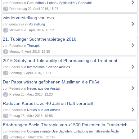
von Federico in
Gesundheit / Leben / Spiritualität / Cannabis
0
Donnerstag 21. April 2016, 15:27
wiedervorstellung von eva
von genoveva in
Vorstellung
0
Mittwoch 20. April 2016, 16:52
21. Tübinger Suchttherapietage 2016
von Federico in
Therapie
0
Montag 4. April 2016, 12:30
2016 Safety and Tolerability of Pharmacological Treatment ..
von Federico in
International Science Articles
0
Sonntag 3. April 2016, 10:31
Der Papst wäscht geflohenen Muslimen die Füße
von Federico in
Neues aus der Anstalt
0
Freitag 25. März 2016, 12:23
Radovan Karadžić zu 40 Jahren Haft verurteilt
von Federico in
Neues aus der Anstalt
0
Freitag 25. März 2016, 10:56
Erfahrungen Baclo-Therapie von >1500 Patienten in Frankreich
von Federico in
Compassionate Use Baclofen, Einladung an mitlesende Ärzte
0
Sonntag 20. März 2016, 21:36