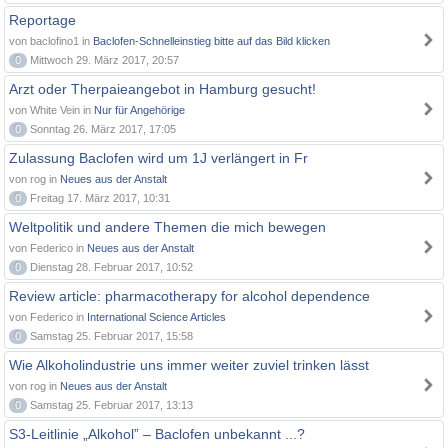
Reportage
von baclofino1 in
Baclofen-Schnelleinstieg bitte auf das Bild klicken
0
Mittwoch 29. März 2017, 20:57
Arzt oder Therpaieangebot in Hamburg gesucht!
von White Vein in
Nur für Angehörige
0
Sonntag 26. März 2017, 17:05
Zulassung Baclofen wird um 1J verlängert in Fr
von rog in
Neues aus der Anstalt
0
Freitag 17. März 2017, 10:31
Weltpolitik und andere Themen die mich bewegen
von Federico in
Neues aus der Anstalt
0
Dienstag 28. Februar 2017, 10:52
Review article: pharmacotherapy for alcohol dependence
von Federico in
International Science Articles
0
Samstag 25. Februar 2017, 15:58
Wie Alkoholindustrie uns immer weiter zuviel trinken lässt
von rog in
Neues aus der Anstalt
0
Samstag 25. Februar 2017, 13:13
S3-Leitlinie „Alkohol” – Baclofen unbekannt ...?