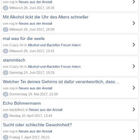
von rog in
Neues aus der Anstalt
0
Mittwoch 28. Juni 2017, 18:26
Mit Alkohol tickt die Uhr des Alters schneller
von rog in
Neues aus der Anstalt
0
Mittwoch 28. Juni 2017, 18:00
mal was für die seele
von Crazy hh in
Alkohol-und-Baclofen Forum Intern
0
Mittwoch 28. Juni 2017, 13:41
stammtisch
von Crazy hh in
Alkohol-und-Baclofen Forum Intern
0
Samstag 24. Juni 2017, 19:29
Welcher Tei deines Gehirns ist dafür verantwortlich, dass...
von rog in
Neues aus der Anstalt
0
Donnerstag 18. Mai 2017, 21:58
Echo Böhmermann
von baclofino1 in
Neues aus der Anstalt
0
Montag 10. April 2017, 13:44
Sucht oder schlechte Gewohnheit?
von rog in
Neues aus der Anstalt
0
Freitag 7. April 2017, 00:21