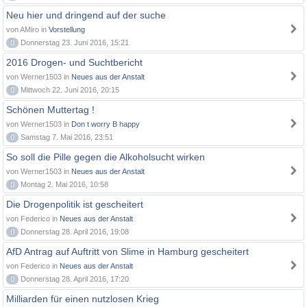
Neu hier und dringend auf der suche
von AMiro in
Vorstellung
0
Donnerstag 23. Juni 2016, 15:21
2016 Drogen- und Suchtbericht
von Werner1503 in
Neues aus der Anstalt
0
Mittwoch 22. Juni 2016, 20:15
Schönen Muttertag !
von Werner1503 in
Don t worry B happy
0
Samstag 7. Mai 2016, 23:51
So soll die Pille gegen die Alkoholsucht wirken
von Werner1503 in
Neues aus der Anstalt
0
Montag 2. Mai 2016, 10:58
Die Drogenpolitik ist gescheitert
von Federico in
Neues aus der Anstalt
0
Donnerstag 28. April 2016, 19:08
AfD Antrag auf Auftritt von Slime in Hamburg gescheitert
von Federico in
Neues aus der Anstalt
0
Donnerstag 28. April 2016, 17:20
Milliarden für einen nutzlosen Krieg