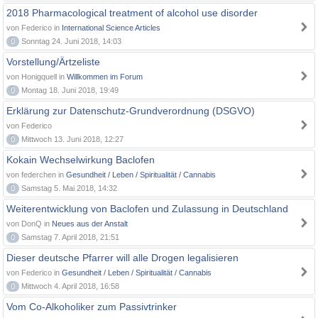
2018 Pharmacological treatment of alcohol use disorder
von Federico in
International Science Articles
0
Sonntag 24. Juni 2018, 14:03
Vorstellung/Ärtzeliste
von Honigquell in
Willkommen im Forum
0
Montag 18. Juni 2018, 19:49
Erklärung zur Datenschutz-Grundverordnung (DSGVO)
von Federico
0
Mittwoch 13. Juni 2018, 12:27
Kokain Wechselwirkung Baclofen
von federchen in
Gesundheit / Leben / Spiritualität / Cannabis
0
Samstag 5. Mai 2018, 14:32
Weiterentwicklung von Baclofen und Zulassung in Deutschland
von DonQ in
Neues aus der Anstalt
0
Samstag 7. April 2018, 21:51
Dieser deutsche Pfarrer will alle Drogen legalisieren
von Federico in
Gesundheit / Leben / Spiritualität / Cannabis
0
Mittwoch 4. April 2018, 16:58
Vom Co-Alkoholiker zum Passivtrinker