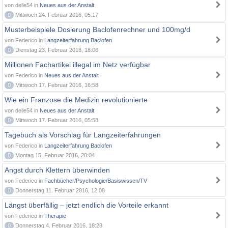
von delle54 in
Neues aus der Anstalt
0
Mittwoch 24. Februar 2016, 05:17
Musterbeispiele Dosierung Baclofenrechner und 100mg/d
von Federico in
Langzeiterfahrung Baclofen
0
Dienstag 23. Februar 2016, 18:06
Millionen Fachartikel illegal im Netz verfügbar
von Federico in
Neues aus der Anstalt
0
Mittwoch 17. Februar 2016, 16:58
Wie ein Franzose die Medizin revolutionierte
von delle54 in
Neues aus der Anstalt
0
Mittwoch 17. Februar 2016, 05:58
Tagebuch als Vorschlag für Langzeiterfahrungen
von Federico in
Langzeiterfahrung Baclofen
0
Montag 15. Februar 2016, 20:04
Angst durch Klettern überwinden
von Federico in
Fachbücher/Psychologie/Basiswissen/TV
0
Donnerstag 11. Februar 2016, 12:08
Längst überfällig – jetzt endlich die Vorteile erkannt
von Federico in
Therapie
0
Donnerstag 4. Februar 2016, 18:28