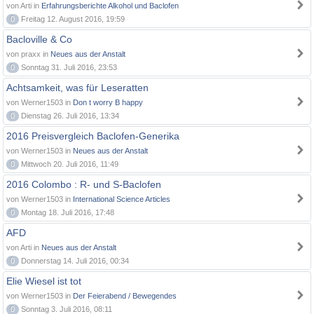
von Arti in
Erfahrungsberichte Alkohol und Baclofen
0
Freitag 12. August 2016, 19:59
Bacloville & Co
von praxx in
Neues aus der Anstalt
0
Sonntag 31. Juli 2016, 23:53
Achtsamkeit, was für Leseratten
von Werner1503 in
Don t worry B happy
0
Dienstag 26. Juli 2016, 13:34
2016 Preisvergleich Baclofen-Generika
von Werner1503 in
Neues aus der Anstalt
0
Mittwoch 20. Juli 2016, 11:49
2016 Colombo : R- und S-Baclofen
von Werner1503 in
International Science Articles
0
Montag 18. Juli 2016, 17:48
AFD
von Arti in
Neues aus der Anstalt
0
Donnerstag 14. Juli 2016, 00:34
Elie Wiesel ist tot
von Werner1503 in
Der Feierabend / Bewegendes
0
Sonntag 3. Juli 2016, 08:11