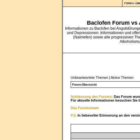
Baclofen Forum vs
Informationen zu Baclofen bei Angststörung
und Depressionen. Informationen und offe
(Nalmefen) sowie alle progressiven Th
Alkoholism
Unbeantwortete Themen
|
Aktive Themen
Foren-Übersicht
Schliessung des Forums:
Das Forum wurde
Für aktuelle Informationen besuchen Sie 
Das Forumsteam
P.S.
In liebevoller Erinnerung an den vers