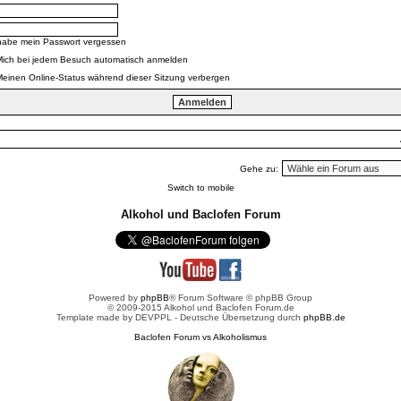
habe mein Passwort vergessen
Mich bei jedem Besuch automatisch anmelden
einen Online-Status während dieser Sitzung verbergen
Gehe zu:
Switch to mobile
Alkohol und Baclofen Forum
Powered by
phpBB
® Forum Software © phpBB Group
© 2009-2015 Alkohol und Baclofen Forum.de
Template made by
DEVPPL
- Deutsche Übersetzung durch
phpBB.de
Baclofen Forum vs Alkoholismus