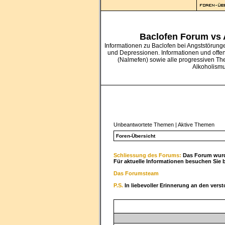
Baclofen Forum vs
Informationen zu Baclofen bei Angststörung
und Depressionen. Informationen und offe
(Nalmefen) sowie alle progressiven Th
Alkoholism
Unbeantwortete Themen
|
Aktive Themen
Foren-Übersicht
Schliessung des Forums:
Das Forum wurde
Für aktuelle Informationen besuchen Sie 
Das Forumsteam
P.S.
In liebevoller Erinnerung an den vers