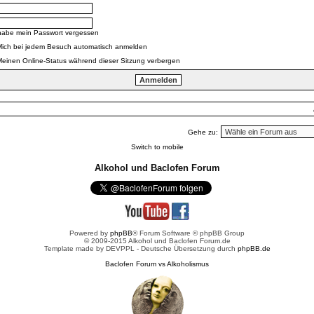
habe mein Passwort vergessen
Mich bei jedem Besuch automatisch anmelden
einen Online-Status während dieser Sitzung verbergen
Gehe zu:
Switch to mobile
Alkohol und Baclofen Forum
Powered by
phpBB
® Forum Software © phpBB Group
© 2009-2015 Alkohol und Baclofen Forum.de
Template made by
DEVPPL
- Deutsche Übersetzung durch
phpBB.de
Baclofen Forum vs Alkoholismus