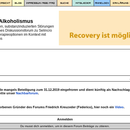
 Alkoholismus
en, substanzinduzierten Störungen
nes Diskussionsforum zu Selincro
erapieoptionen im Kontext mit
us
 mangels Beteiligung zum 31.12.2019 eingefroren und dient künftig als Nachschlag
bitte unser
Nachbarforum
.
torbenen Gründer des Forums Friedrich Kreuzeder (Federico), hier noch ein
Video
.
Anmelden
Du musst dich anmelden, um in diesem Forum Beiträge zu zitieren.