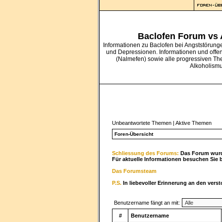
Baclofen Forum vs
Informationen zu Baclofen bei Angststörung
und Depressionen. Informationen und offe
(Nalmefen) sowie alle progressiven Th
Alkoholism
Unbeantwortete Themen
|
Aktive Themen
Foren-Übersicht
Schliessung des Forums:
Das Forum wurde
Für aktuelle Informationen besuchen Sie 
Das Forumsteam
P.S.
In liebevoller Erinnerung an den vers
Benutzername fängt an mit:
#
Benutzername