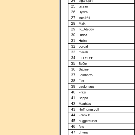
24
elgarlopin
25
tarzan
26
Hydra
27
ines164
28
Maik
29
IKEAteddy
30
Hilflos
31
Heiko
32
bordal
33
marah
34
LILLYFEE
35
BeDe
36
Sabine
37
Lombarto
38
Flor
39
baclomaus
40
Fritzi
41
Beppo
42
Matthias
43
Hoffnungsvoll
44
Frank11
45
nuggetsurfer
46
fets
47
chyna