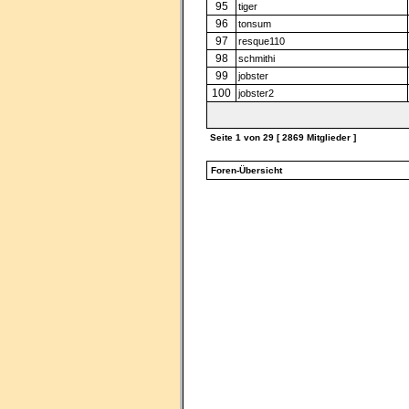
95
tiger
96
tonsum
97
resque110
98
schmithi
99
jobster
100
jobster2
Seite
1
von
29
[ 2869 Mitglieder ]
Foren-Übersicht