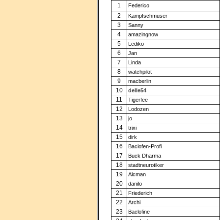
1
Federico
2
Kampfschmuser
3
Sanny
4
amazingnow
5
Lediko
6
Jan
7
Linda
8
watchpilot
9
macberlin
10
delle54
11
Tigerfee
12
Lodozen
13
jo
14
trixi
15
dirk
16
Baclofen-Profi
17
Buck Dharma
18
stadtneurotiker
19
Alcman
20
danilo
21
Friederich
22
Archi
23
Baclofine