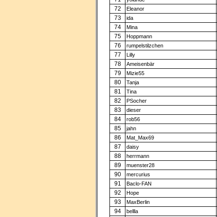
72
Eleanor
73
ida
74
Mina
75
Hoppmann
76
rumpelstilzchen
77
Lilly
78
Ameisenbär
79
Mizie55
80
Tanja
81
Tina
82
PSocher
83
dieser
84
rob56
85
jahn
86
Mat_Max69
87
daisy
88
herrmann
89
muenster28
90
mercurius
91
Baclo-FAN
92
Hope
93
MaxBerlin
94
bellla