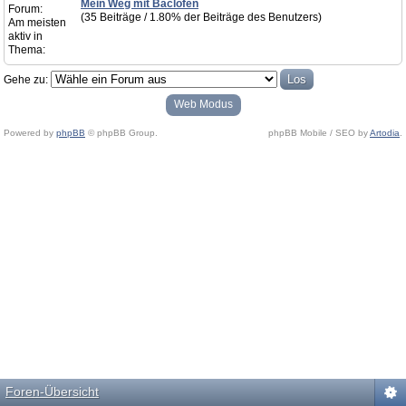
Mein Weg mit Baclofen
Forum:
(35 Beiträge / 1.80% der Beiträge des Benutzers)
Am meisten
aktiv in
Thema:
Gehe zu:
Web Modus
Powered by
phpBB
© phpBB Group.
phpBB Mobile / SEO by
Artodia
.
Foren-Übersicht