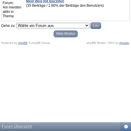
Mein Weg mit Baclofen
Forum:
(35 Beiträge / 1.80% der Beiträge des Benutzers)
Am meisten
aktiv in
Thema:
Gehe zu:
Web Modus
Powered by
phpBB
© phpBB Group.
phpBB Mobile / SEO by
Artodia
.
Foren-Übersicht