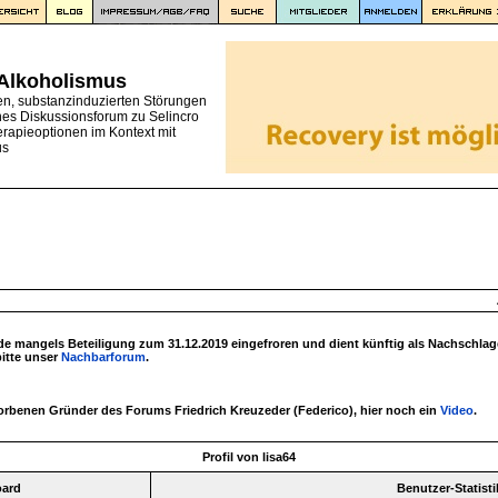
 Alkoholismus
en, substanzinduzierten Störungen
nes Diskussionsforum zu Selincro
erapieoptionen im Kontext mit
us
 mangels Beteiligung zum 31.12.2019 eingefroren und dient künftig als Nachschlag
bitte unser
Nachbarforum
.
torbenen Gründer des Forums Friedrich Kreuzeder (Federico), hier noch ein
Video
.
Profil von lisa64
oard
Benutzer-Statisti