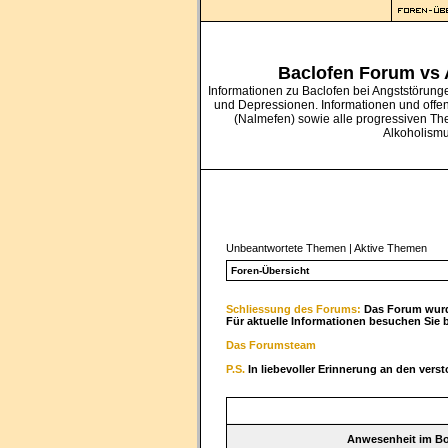
Baclofen Forum vs
Informationen zu Baclofen bei Angststörung
und Depressionen. Informationen und offe
(Nalmefen) sowie alle progressiven Th
Alkoholism
Unbeantwortete Themen
|
Aktive Themen
Foren-Übersicht
Schliessung des Forums:
Das Forum wurde
Für aktuelle Informationen besuchen Sie 
Das Forumsteam
P.S.
In liebevoller Erinnerung an den vers
Anwesenheit im B