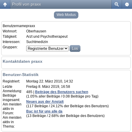
Profil von praxx
Web Modus
Benutzername:
praxx
Wohnort:
Oberhausen
Tätigkeit:
Arzt und Psychotherapeut
Interessen:
Suchtmedizin
Gruppen:
Kontaktdaten praxx
Benutzer-Statistik
Registriert:
Montag 22. März 2010, 14:32
Letzte
Freitag 8. März 2019, 16:58
Anmeldung:
485 |
Beiträge des Benutzers suchen
Beiträge
(1.05% aller Beiträge / 0.08 Beiträge pro Tag)
insgesamt:
Neues aus der Anstalt
Am meisten
(117 Beiträge / 24.12% der Beiträge des Benutzers)
aktiv in
Bac ist für uns alle da
Forum:
(13 Beiträge / 2.68% der Beiträge des Benutzers)
Am meisten
aktiv in
Thema: