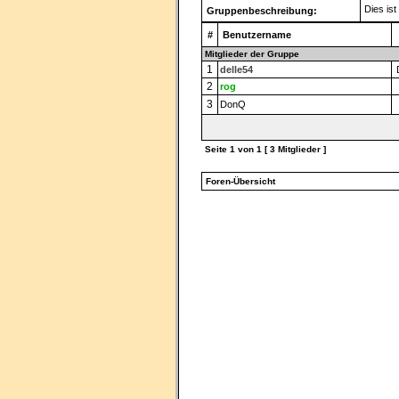
Dies is
Gruppenbeschreibung:
#
Benutzername
Mitglieder der Gruppe
1
delle54
D
2
rog
3
DonQ
Seite
1
von
1
[ 3 Mitglieder ]
Foren-Übersicht