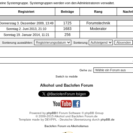
t eine Systemgruppe. Systemgruppen werden von den Administratoren verwaltet.
Registriert
Beiträge
Rang
Nachri
1725
Forumstechnik
onnerstag 3. Dezember 2009, 13:49
1683
Moderator
Sonntag 2. Juni 2013, 21:10
256
Sonntag 19. Januar 2014, 11:21
Sortierung auswählen:
Sortierung
Gehe zu:
Switch to mobile
Alkohol und Baclofen Forum
Powered by
phpBB
® Forum Software © phpBB Group
© 2009-2015 Alkohol und Baclofen Forum.de
Template made by
DEVPPL
- Deutsche Übersetzung durch
phpBB.de
Baclofen Forum vs Alkoholismus