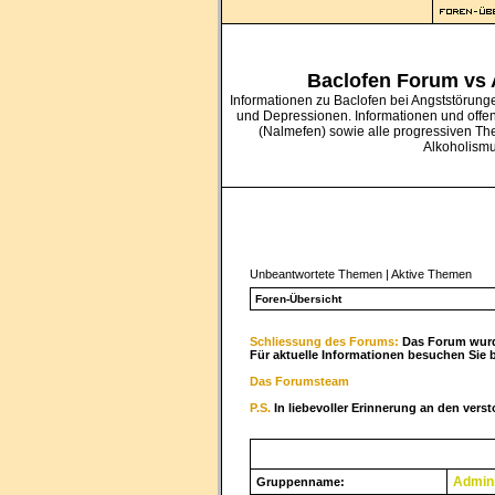
Baclofen Forum vs
Informationen zu Baclofen bei Angststörung
und Depressionen. Informationen und offe
(Nalmefen) sowie alle progressiven Th
Alkoholism
Unbeantwortete Themen
|
Aktive Themen
Foren-Übersicht
Schliessung des Forums:
Das Forum wurde
Für aktuelle Informationen besuchen Sie 
Das Forumsteam
P.S.
In liebevoller Erinnerung an den vers
Admini
Gruppenname: