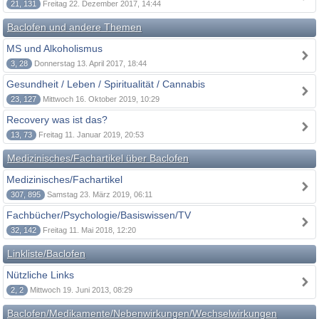
21, 131
Freitag 22. Dezember 2017, 14:44
Baclofen und andere Themen
MS und Alkoholismus
3, 28
Donnerstag 13. April 2017, 18:44
Gesundheit / Leben / Spiritualität / Cannabis
23, 127
Mittwoch 16. Oktober 2019, 10:29
Recovery was ist das?
13, 73
Freitag 11. Januar 2019, 20:53
Medizinisches/Fachartikel über Baclofen
Medizinisches/Fachartikel
307, 895
Samstag 23. März 2019, 06:11
Fachbücher/Psychologie/Basiswissen/TV
32, 142
Freitag 11. Mai 2018, 12:20
Linkliste/Baclofen
Nützliche Links
2, 2
Mittwoch 19. Juni 2013, 08:29
Baclofen/Medikamente/Nebenwirkungen/Wechselwirkungen