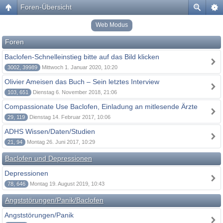
Foren-Übersicht
Web Modus
Foren
Baclofen-Schnelleinstieg bitte auf das Bild klicken
3002, 39989
Mittwoch 1. Januar 2020, 10:20
Olivier Ameisen das Buch – Sein letztes Interview
103, 651
Dienstag 6. November 2018, 21:06
Compassionate Use Baclofen, Einladung an mitlesende Ärzte
29, 119
Dienstag 14. Februar 2017, 10:06
ADHS Wissen/Daten/Studien
21, 94
Montag 26. Juni 2017, 10:29
Baclofen und Depressionen
Depressionen
78, 646
Montag 19. August 2019, 10:43
Angststörungen/Panik/Baclofen
Angststörungen/Panik