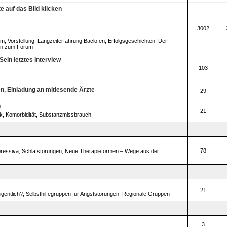
e auf das Bild klicken
3002
um
,
Vorstellung
,
Langzeiterfahrung Baclofen
,
Erfolgsgeschichten
,
Der
en zum Forum
ein letztes Interview
103
, Einladung an mitlesende Ärzte
29
n
21
k
,
Komorbidität
,
Substanzmissbrauch
78
pressiva
,
Schlafstörungen
,
Neue Therapieformen – Wege aus der
21
igentlich?
,
Selbsthilfegruppen für Angststörungen
,
Regionale Gruppen
3