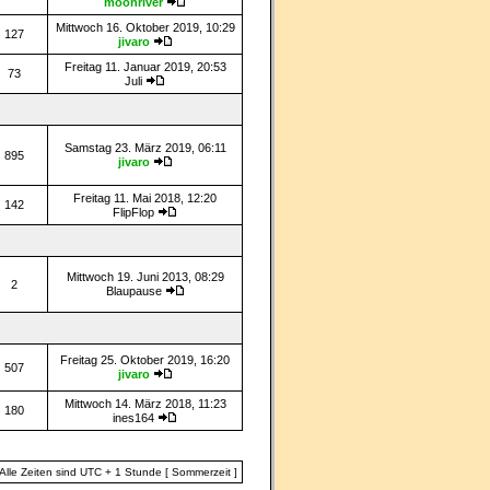
moonriver
Mittwoch 16. Oktober 2019, 10:29
127
jivaro
Freitag 11. Januar 2019, 20:53
73
Juli
Samstag 23. März 2019, 06:11
895
jivaro
Freitag 11. Mai 2018, 12:20
142
FlipFlop
Mittwoch 19. Juni 2013, 08:29
2
Blaupause
Freitag 25. Oktober 2019, 16:20
507
jivaro
Mittwoch 14. März 2018, 11:23
180
ines164
Alle Zeiten sind UTC + 1 Stunde [ Sommerzeit ]