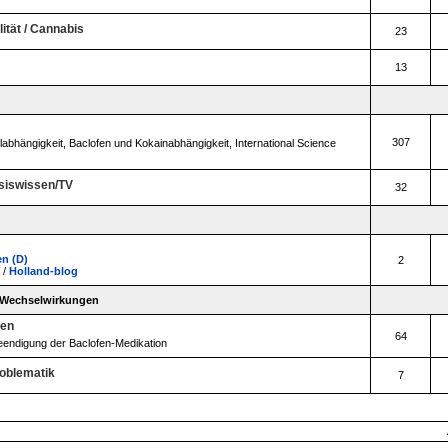
lität / Cannabis
23
13
307
labhängigkeit
,
Baclofen und Kokainabhängigkeit
,
International Science
siswissen/TV
32
n (D)
2
/
Holland-blog
/Wechselwirkungen
gen
64
eendigung der Baclofen-Medikation
oblematik
7