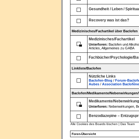
Gesundheit / Leben / Spiritua
Recovery was ist das?
Medizinisches/Fachartikel über Baclofen
Medizinisches/Fachartikel
Unterforen:
Baclofen und Alkoho
Articles
,
Allgemeines zu GABA
Fachbücher/Psychologie/Ba
Linkliste/Baclofen
Nützliche Links
Baclofen-Blog
/
Forum-Baclofe
Aubes
/
Association Baclofène
Baclofen/Medikamente/Nebenwirkungen
Medikamente/Nebenwirkun
Unterforen:
Nebenwirkungen
,
B
Benzodiazepine – Entzugspr
Alle Cookies des Boards löschen
|
Das Team
Foren-Übersicht