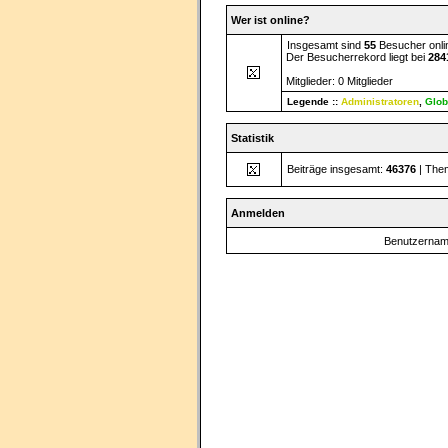
Wer ist online?
Insgesamt sind
55
Besucher onlin
Der Besucherrekord liegt bei
284
Mitglieder: 0 Mitglieder
Legende ::
Administratoren
,
Glob
Statistik
Beiträge insgesamt:
46376
| The
Anmelden
Benutzernam