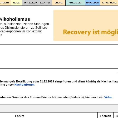
 Alkoholismus
en, substanzinduzierten Störungen
nes Diskussionsforum zu Selincro
erapieoptionen im Kontext mit
us
 mangels Beteiligung zum 31.12.2019 eingefroren und dient künftig als Nachschlag
bitte unser
Nachbarforum
.
torbenen Gründer des Forums Friedrich Kreuzeder (Federico), hier noch ein
Video
.
Forum
Themen
B