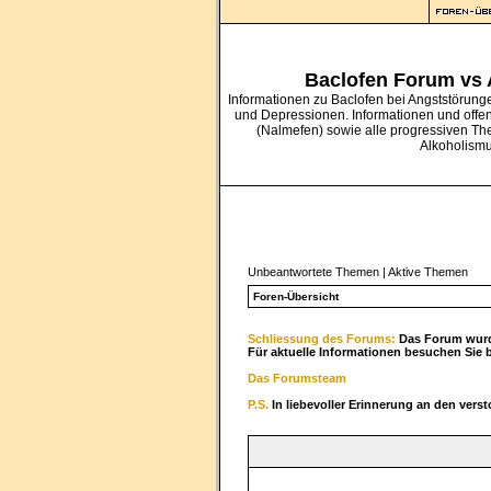
Baclofen Forum vs
Informationen zu Baclofen bei Angststörung
und Depressionen. Informationen und offe
(Nalmefen) sowie alle progressiven Th
Alkoholism
Unbeantwortete Themen
|
Aktive Themen
Foren-Übersicht
Schliessung des Forums:
Das Forum wurde
Für aktuelle Informationen besuchen Sie 
Das Forumsteam
P.S.
In liebevoller Erinnerung an den vers