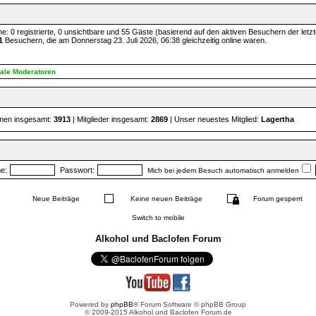
e: 0 registrierte, 0 unsichtbare und 55 Gäste (basierend auf den aktiven Besuchern der letz
1
Besuchern, die am Donnerstag 23. Juli 2026, 06:38 gleichzeitig online waren.
ale Moderatoren
men insgesamt:
3913
| Mitglieder insgesamt:
2869
| Unser neuestes Mitglied:
Lagertha
e:
Passwort:
Mich bei jedem Besuch automatisch anmelden
Neue Beiträge
Keine neuen Beiträge
Forum gesperrt
Switch to mobile
Alkohol und Baclofen Forum
Powered by
phpBB
® Forum Software © phpBB Group
© 2009-2015 Alkohol und Baclofen Forum.de