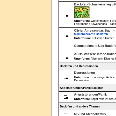
Baclofen-Schnelleinstieg bitt
Unterforen:
Willkommen im For
Feierabend / Bewegendes
,
Frag
Olivier Ameisen das Buch – S
Medienberichte
Baclofen
Unterforum:
Kritische Stimmen
Compassionate Use Baclofen
ADHS Wissen/Daten/Studie
Unterforen:
Allgemein
,
Diagnosti
Baclofen und Depressionen
Depressionen
Unterforen:
Erfahrungen/Antide
Depression
Angststörungen/Panik/Baclofen
Angststörungen/Panik
Unterforen:
Angst, was ist das e
Baclofen und andere Themen
MS und Alkoholismus