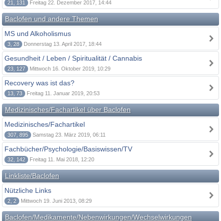
21, 131
Freitag 22. Dezember 2017, 14:44
Baclofen und andere Themen
MS und Alkoholismus
3, 28
Donnerstag 13. April 2017, 18:44
Gesundheit / Leben / Spiritualität / Cannabis
23, 127
Mittwoch 16. Oktober 2019, 10:29
Recovery was ist das?
13, 73
Freitag 11. Januar 2019, 20:53
Medizinisches/Fachartikel über Baclofen
Medizinisches/Fachartikel
307, 895
Samstag 23. März 2019, 06:11
Fachbücher/Psychologie/Basiswissen/TV
32, 142
Freitag 11. Mai 2018, 12:20
Linkliste/Baclofen
Nützliche Links
2, 2
Mittwoch 19. Juni 2013, 08:29
Baclofen/Medikamente/Nebenwirkungen/Wechselwirkungen