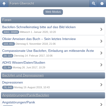
Foren-Übersicht
Web Modus
Foren
Baclofen-Schnelleinstieg bitte auf das Bild klicken
3002, 39989
Mittwoch 1. Januar 2020, 10:20
Olivier Ameisen das Buch – Sein letztes Interview
103, 651
Dienstag 6. November 2018, 21:06
Compassionate Use Baclofen, Einladung an mitlesende Ärzte
29, 119
Dienstag 14. Februar 2017, 10:06
ADHS Wissen/Daten/Studien
21, 94
Montag 26. Juni 2017, 10:29
Baclofen und Depressionen
Depressionen
78, 646
Montag 19. August 2019, 10:43
Angststörungen/Panik/Baclofen
Angststörungen/Panik