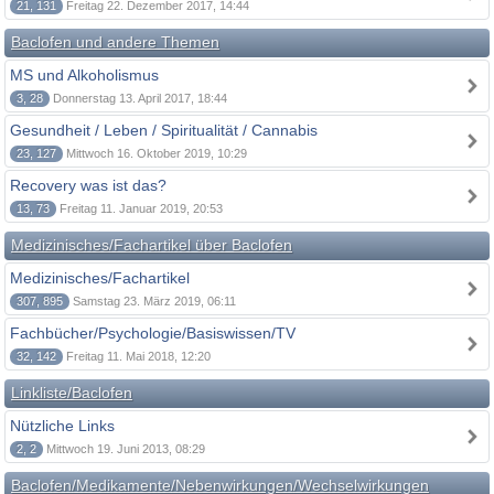
21, 131
Freitag 22. Dezember 2017, 14:44
Baclofen und andere Themen
MS und Alkoholismus
3, 28
Donnerstag 13. April 2017, 18:44
Gesundheit / Leben / Spiritualität / Cannabis
23, 127
Mittwoch 16. Oktober 2019, 10:29
Recovery was ist das?
13, 73
Freitag 11. Januar 2019, 20:53
Medizinisches/Fachartikel über Baclofen
Medizinisches/Fachartikel
307, 895
Samstag 23. März 2019, 06:11
Fachbücher/Psychologie/Basiswissen/TV
32, 142
Freitag 11. Mai 2018, 12:20
Linkliste/Baclofen
Nützliche Links
2, 2
Mittwoch 19. Juni 2013, 08:29
Baclofen/Medikamente/Nebenwirkungen/Wechselwirkungen