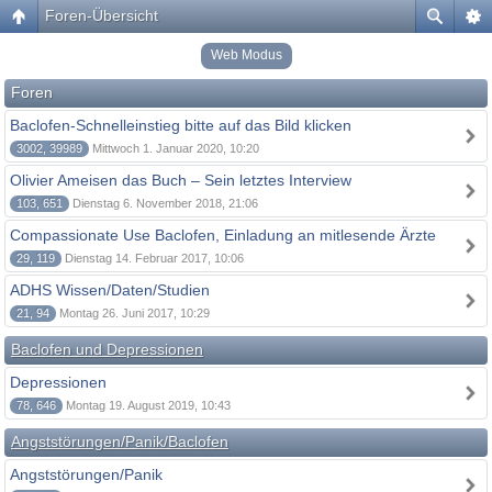
Foren-Übersicht
Web Modus
Foren
Baclofen-Schnelleinstieg bitte auf das Bild klicken
3002, 39989
Mittwoch 1. Januar 2020, 10:20
Olivier Ameisen das Buch – Sein letztes Interview
103, 651
Dienstag 6. November 2018, 21:06
Compassionate Use Baclofen, Einladung an mitlesende Ärzte
29, 119
Dienstag 14. Februar 2017, 10:06
ADHS Wissen/Daten/Studien
21, 94
Montag 26. Juni 2017, 10:29
Baclofen und Depressionen
Depressionen
78, 646
Montag 19. August 2019, 10:43
Angststörungen/Panik/Baclofen
Angststörungen/Panik