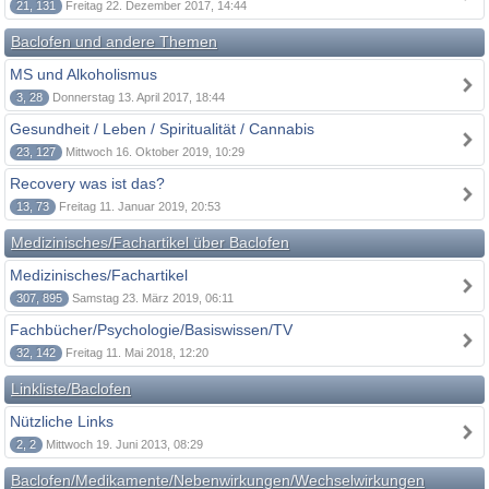
21, 131
Freitag 22. Dezember 2017, 14:44
Baclofen und andere Themen
MS und Alkoholismus
3, 28
Donnerstag 13. April 2017, 18:44
Gesundheit / Leben / Spiritualität / Cannabis
23, 127
Mittwoch 16. Oktober 2019, 10:29
Recovery was ist das?
13, 73
Freitag 11. Januar 2019, 20:53
Medizinisches/Fachartikel über Baclofen
Medizinisches/Fachartikel
307, 895
Samstag 23. März 2019, 06:11
Fachbücher/Psychologie/Basiswissen/TV
32, 142
Freitag 11. Mai 2018, 12:20
Linkliste/Baclofen
Nützliche Links
2, 2
Mittwoch 19. Juni 2013, 08:29
Baclofen/Medikamente/Nebenwirkungen/Wechselwirkungen