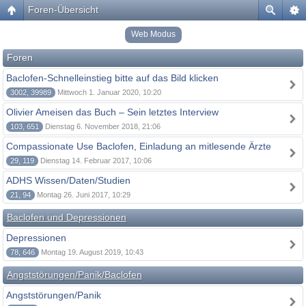
Foren-Übersicht
Web Modus
Foren
Baclofen-Schnelleinstieg bitte auf das Bild klicken
3002, 39989
Mittwoch 1. Januar 2020, 10:20
Olivier Ameisen das Buch – Sein letztes Interview
103, 651
Dienstag 6. November 2018, 21:06
Compassionate Use Baclofen, Einladung an mitlesende Ärzte
29, 119
Dienstag 14. Februar 2017, 10:06
ADHS Wissen/Daten/Studien
21, 94
Montag 26. Juni 2017, 10:29
Baclofen und Depressionen
Depressionen
78, 646
Montag 19. August 2019, 10:43
Angststörungen/Panik/Baclofen
Angststörungen/Panik