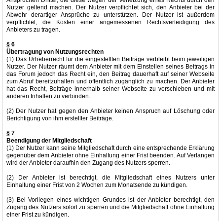
Ansprüchen Dritter, die diese wegen der Verletzung eines Rechts durch den
Nutzer geltend machen. Der Nutzer verpflichtet sich, den Anbieter bei der
Abwehr derartiger Ansprüche zu unterstützen. Der Nutzer ist außerdem
verpflichtet, die Kosten einer angemessenen Rechtsverteidigung des
Anbieters zu tragen.
§ 6
Übertragung von Nutzungsrechten
(1) Das Urheberrecht für die eingestellten Beiträge verbleibt beim jeweiligen
Nutzer. Der Nutzer räumt dem Anbieter mit dem Einstellen seines Beitrags in
das Forum jedoch das Recht ein, den Beitrag dauerhaft auf seiner Webseite
zum Abruf bereitzuhalten und öffentlich zugänglich zu machen. Der Anbieter
hat das Recht, Beiträge innerhalb seiner Webseite zu verschieben und mit
anderen Inhalten zu verbinden.
(2) Der Nutzer hat gegen den Anbieter keinen Anspruch auf Löschung oder
Berichtigung von ihm erstellter Beiträge.
§ 7
Beendigung der Mitgliedschaft
(1) Der Nutzer kann seine Mitgliedschaft durch eine entsprechende Erklärung
gegenüber dem Anbieter ohne Einhaltung einer Frist beenden. Auf Verlangen
wird der Anbieter daraufhin den Zugang des Nutzers sperren.
(2) Der Anbieter ist berechtigt, die Mitgliedschaft eines Nutzers unter
Einhaltung einer Frist von 2 Wochen zum Monatsende zu kündigen.
(3) Bei Vorliegen eines wichtigen Grundes ist der Anbieter berechtigt, den
Zugang des Nutzers sofort zu sperren und die Mitgliedschaft ohne Einhaltung
einer Frist zu kündigen.