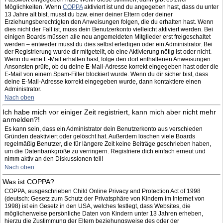
Möglichkeiten. Wenn
COPPA
aktiviert ist und du angegeben hast, dass du unter
13 Jahre alt bist, musst du bzw. einer deiner Eltern oder deiner
Erziehungsberechtigten den Anweisungen folgen, die du erhalten hast. Wenn
dies nicht der Fall ist, muss dein Benutzerkonto vielleicht aktiviert werden. Bei
einigen Boards müssen alle neu angemeldeten Mitglieder erst freigeschaltet
werden – entweder musst du dies selbst erledigen oder ein Administrator. Bei
der Registrierung wurde dir mitgeteilt, ob eine Aktivierung nötig ist oder nicht.
Wenn du eine E-Mail erhalten hast, folge den dort enthaltenen Anweisungen.
Ansonsten prüfe, ob du deine E-Mail-Adresse korrekt eingegeben hast oder die
E-Mail von einem Spam-Filter blockiert wurde. Wenn du dir sicher bist, dass
deine E-Mail-Adresse korrekt eingegeben wurde, dann kontaktiere einen
Administrator.
Nach oben
Ich habe mich vor einiger Zeit registriert, kann mich aber nicht mehr
anmelden?!
Es kann sein, dass ein Administrator dein Benutzerkonto aus verschieden
Gründen deaktiviert oder gelöscht hat. Außerdem löschen viele Boards
regelmäßig Benutzer, die für längere Zeit keine Beiträge geschrieben haben,
um die Datenbankgröße zu verringern. Registriere dich einfach erneut und
nimm aktiv an den Diskussionen teil!
Nach oben
Was ist COPPA?
COPPA, ausgeschrieben Child Online Privacy and Protection Act of 1998
(deutsch: Gesetz zum Schutz der Privatsphäre von Kindern im Internet von
1998) ist ein Gesetz in den USA, welches festlegt, dass Websites, die
möglicherweise persönliche Daten von Kindern unter 13 Jahren erheben,
hierzu die Zustimmung der Eltern beziehungsweise des oder der