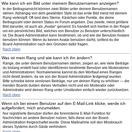
Wie kann ich ein Bild unter meinem Benutzernamen anzeigen?
In der Beitragsansicht können zwei Bilder unter deinem Benutzernamen
stehen. Abhängig von dem gewählten Style ist das erste Bild meist mit deinem
Rang verknüpft: Oft sind dies Sterne, Kästchen oder Punkte, die deine
Beitragszahl oder deinen Status im Forum angeben. Das zweite, meist größere
Bild darunter, ist auch als „Avatar“ genannt. Es handelt sich hierbei in der Regel
um ein persönliches Bild, welches von Benutzer zu Benutzer unterschiedlich
ist. Die Board-Administration kann bestimmen, ob und wie die Benutzer Avatare
benutzen können. Wenn du keinen Avatar benutzen darfst, solltest du die
Board-Administration nach den Gründen dafür fragen.
Nach oben
Was ist mein Rang und wie kann ich ihn ändern?
Ränge, die unter deinem Benutzernamen stehen, zeigen an, wie viele Beiträge
du bislang erstellt hast oder identifizieren bestimmte Benutzer wie Moderatoren
und Administratoren. Normalerweise kannst du den Wortlaut eines Ranges
nicht direkt ändern, da sie von der Board-Administration festgelegt wurden.
Bitte schreibe keine sinnlosen Beiträge, nur um deinen Rang zu erhöhen — die
meisten Boards dulden dieses Verhalten nicht und ein Moderator oder
Administrator wird deinen Rang unter Umständen einfach wieder zurücksetzen.
Nach oben
Wenn ich bei einem Benutzer auf den E-Mail-Link klicke, werde ich
aufgefordert, mich anzumelden.
Nur registrierte Benutzer dürfen die foreninterne E-Mail-Funktion für
Nachrichten an andere Benutzer nutzen, falls diese von der Board-
Administration freigeschaltet wurde. Diese Maßnahme soll den Missbrauch
dieses Systems durch Gäste verhindern.
Nach oben