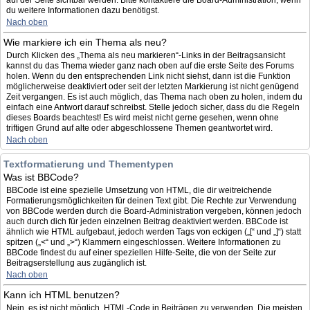
auf der Seite sichtbar werden. Bitte kontaktiere die Board-Administration, wenn
du weitere Informationen dazu benötigst.
Nach oben
Wie markiere ich ein Thema als neu?
Durch Klicken des „Thema als neu markieren“-Links in der Beitragsansicht
kannst du das Thema wieder ganz nach oben auf die erste Seite des Forums
holen. Wenn du den entsprechenden Link nicht siehst, dann ist die Funktion
möglicherweise deaktiviert oder seit der letzten Markierung ist nicht genügend
Zeit vergangen. Es ist auch möglich, das Thema nach oben zu holen, indem du
einfach eine Antwort darauf schreibst. Stelle jedoch sicher, dass du die Regeln
dieses Boards beachtest! Es wird meist nicht gerne gesehen, wenn ohne
triftigen Grund auf alte oder abgeschlossene Themen geantwortet wird.
Nach oben
Textformatierung und Thementypen
Was ist BBCode?
BBCode ist eine spezielle Umsetzung von HTML, die dir weitreichende
Formatierungsmöglichkeiten für deinen Text gibt. Die Rechte zur Verwendung
von BBCode werden durch die Board-Administration vergeben, können jedoch
auch durch dich für jeden einzelnen Beitrag deaktiviert werden. BBCode ist
ähnlich wie HTML aufgebaut, jedoch werden Tags von eckigen („[“ und „]“) statt
spitzen („<“ und „>“) Klammern eingeschlossen. Weitere Informationen zu
BBCode findest du auf einer speziellen Hilfe-Seite, die von der Seite zur
Beitragserstellung aus zugänglich ist.
Nach oben
Kann ich HTML benutzen?
Nein, es ist nicht möglich, HTML-Code in Beiträgen zu verwenden. Die meisten