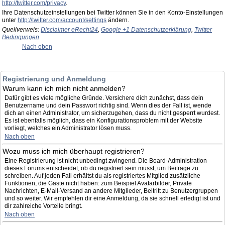
http://twitter.com/privacy
.
Ihre Datenschutzeinstellungen bei Twitter können Sie in den Konto-Einstellungen
unter
http://twitter.com/account/settings
ändern.
Quellverweis:
Disclaimer eRecht24
,
Google +1 Datenschutzerklärung
,
Twitter
Bedingungen
Nach oben
Registrierung und Anmeldung
Warum kann ich mich nicht anmelden?
Dafür gibt es viele mögliche Gründe. Versichere dich zunächst, dass dein
Benutzername und dein Passwort richtig sind. Wenn dies der Fall ist, wende
dich an einen Administrator, um sicherzugehen, dass du nicht gesperrt wurdest.
Es ist ebenfalls möglich, dass ein Konfigurationsproblem mit der Website
vorliegt, welches ein Administrator lösen muss.
Nach oben
Wozu muss ich mich überhaupt registrieren?
Eine Registrierung ist nicht unbedingt zwingend. Die Board-Administration
dieses Forums entscheidet, ob du registriert sein musst, um Beiträge zu
schreiben. Auf jeden Fall erhältst du als registriertes Mitglied zusätzliche
Funktionen, die Gäste nicht haben: zum Beispiel Avatarbilder, Private
Nachrichten, E-Mail-Versand an andere Mitglieder, Beitritt zu Benutzergruppen
und so weiter. Wir empfehlen dir eine Anmeldung, da sie schnell erledigt ist und
dir zahlreiche Vorteile bringt.
Nach oben