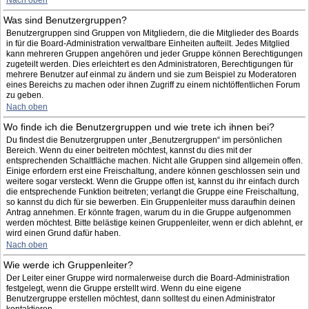
Nach oben
Was sind Benutzergruppen?
Benutzergruppen sind Gruppen von Mitgliedern, die die Mitglieder des Boards
in für die Board-Administration verwaltbare Einheiten aufteilt. Jedes Mitglied
kann mehreren Gruppen angehören und jeder Gruppe können Berechtigungen
zugeteilt werden. Dies erleichtert es den Administratoren, Berechtigungen für
mehrere Benutzer auf einmal zu ändern und sie zum Beispiel zu Moderatoren
eines Bereichs zu machen oder ihnen Zugriff zu einem nichtöffentlichen Forum
zu geben.
Nach oben
Wo finde ich die Benutzergruppen und wie trete ich ihnen bei?
Du findest die Benutzergruppen unter „Benutzergruppen“ im persönlichen
Bereich. Wenn du einer beitreten möchtest, kannst du dies mit der
entsprechenden Schaltfläche machen. Nicht alle Gruppen sind allgemein offen.
Einige erfordern erst eine Freischaltung, andere können geschlossen sein und
weitere sogar versteckt. Wenn die Gruppe offen ist, kannst du ihr einfach durch
die entsprechende Funktion beitreten; verlangt die Gruppe eine Freischaltung,
so kannst du dich für sie bewerben. Ein Gruppenleiter muss daraufhin deinen
Antrag annehmen. Er könnte fragen, warum du in die Gruppe aufgenommen
werden möchtest. Bitte belästige keinen Gruppenleiter, wenn er dich ablehnt, er
wird einen Grund dafür haben.
Nach oben
Wie werde ich Gruppenleiter?
Der Leiter einer Gruppe wird normalerweise durch die Board-Administration
festgelegt, wenn die Gruppe erstellt wird. Wenn du eine eigene
Benutzergruppe erstellen möchtest, dann solltest du einen Administrator