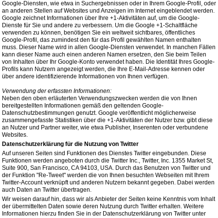
Google-Diensten, wie etwa in Suchergebnissen oder in Ihrem Google-Profil, oder
an anderen Stellen auf Websites und Anzeigen im Internet eingeblendet werden.
Google zeichnet Informationen über Ihre +1-Aktivitäten auf, um die Google-
Dienste für Sie und andere zu verbessern. Um die Google +1-Schaltfläche
verwenden zu können, benötigen Sie ein weltweit sichtbares, öffentliches
Google-Profil, das zumindest den für das Profil gewählten Namen enthalten
muss. Dieser Name wird in allen Google-Diensten verwendet. In manchen Fällen
kann dieser Name auch einen anderen Namen ersetzen, den Sie beim Teilen
von Inhalten über Ihr Google-Konto verwendet haben. Die Identität Ihres Google-
Profils kann Nutzern angezeigt werden, die Ihre E-Mail-Adresse kennen oder
über andere identifizierende Informationen von Ihnen verfügen.
Verwendung der erfassten Informationen:
Neben den oben erläuterten Verwendungszwecken werden die von Ihnen
bereitgestellten Informationen gemäß den geltenden Google-
Datenschutzbestimmungen genutzt. Google veröffentlicht möglicherweise
zusammengefasste Statistiken über die +1-Aktivitäten der Nutzer bzw. gibt diese
an Nutzer und Partner weiter, wie etwa Publisher, Inserenten oder verbundene
Websites.
Datenschutzerklärung für die Nutzung von Twitter
Auf unseren Seiten sind Funktionen des Dienstes Twitter eingebunden. Diese
Funktionen werden angeboten durch die Twitter Inc., Twitter, Inc. 1355 Market St,
Suite 900, San Francisco, CA 94103, USA. Durch das Benutzen von Twitter und
der Funktion "Re-Tweet" werden die von Ihnen besuchten Webseiten mit Ihrem
Twitter-Account verknüpft und anderen Nutzern bekannt gegeben. Dabei werden
auch Daten an Twitter übertragen.
Wir weisen darauf hin, dass wir als Anbieter der Seiten keine Kenntnis vom Inhalt
der übermittelten Daten sowie deren Nutzung durch Twitter erhalten. Weitere
Informationen hierzu finden Sie in der Datenschutzerklärung von Twitter unter