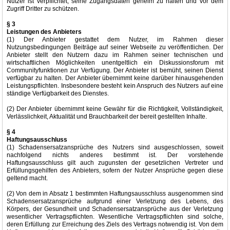
Nutzer ist verpflichtet, seine Zugangsdaten geheim zu halten und vor dem
Zugriff Dritter zu schützen.
§ 3
Leistungen des Anbieters
(1) Der Anbieter gestattet dem Nutzer, im Rahmen dieser
Nutzungsbedingungen Beiträge auf seiner Webseite zu veröffentlichen. Der
Anbieter stellt den Nutzern dazu im Rahmen seiner technischen und
wirtschaftlichen Möglichkeiten unentgeltlich ein Diskussionsforum mit
Communityfunktionen zur Verfügung. Der Anbieter ist bemüht, seinen Dienst
verfügbar zu halten. Der Anbieter übernimmt keine darüber hinausgehenden
Leistungspflichten. Insbesondere besteht kein Anspruch des Nutzers auf eine
ständige Verfügbarkeit des Dienstes.
(2) Der Anbieter übernimmt keine Gewähr für die Richtigkeit, Vollständigkeit,
Verlässlichkeit, Aktualität und Brauchbarkeit der bereit gestellten Inhalte.
§ 4
Haftungsausschluss
(1) Schadensersatzansprüche des Nutzers sind ausgeschlossen, soweit
nachfolgend nichts anderes bestimmt ist. Der vorstehende
Haftungsausschluss gilt auch zugunsten der gesetzlichen Vertreter und
Erfüllungsgehilfen des Anbieters, sofern der Nutzer Ansprüche gegen diese
geltend macht.
(2) Von dem in Absatz 1 bestimmten Haftungsausschluss ausgenommen sind
Schadensersatzansprüche aufgrund einer Verletzung des Lebens, des
Körpers, der Gesundheit und Schadensersatzansprüche aus der Verletzung
wesentlicher Vertragspflichten. Wesentliche Vertragspflichten sind solche,
deren Erfüllung zur Erreichung des Ziels des Vertrags notwendig ist. Von dem