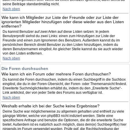
seine Beiträge standardmäßig nicht.
Nach oben
Wie kann ich Mitglieder zur Liste der Freunde oder zur Liste der
ignorierten Mitglieder hinzufügen oder diese wieder aus den Listen
entfernen?
Du kannst Benutzer auf zwei Arten auf diese Listen setzen: In jedem
Benutzerprofil siehst du zwei Links: einen zum Hinzufügen zur Liste der
Freunde und einen zum Ignorieren des Benutzers. Außerdem kannst du im
persönlichen Bereich direkt Benutzer zu den Listen hinzufügen, indem du
deren Benutzernamen eingibst. An gleicher Stelle kannst du sie auch wieder
von den Listen entfernen.
Nach oben
Die Foren durchsuchen
Wie kann ich ein Forum oder mehrere Foren durchsuchen?
Du kannst die Foren durchsuchen, indem du einen Suchbegriff in die Suchbox
eingibst, die du in der Foren-Übersicht, der Foren- oder Themenansicht findest.
Erweiterte Suchmöglichkeiten erhältst du, indem du den „Erweiterte Suche“-
Link anklickst, der von jeder Seite des Forums aus verfügbar ist.
Nach oben
Weshalb erhalte ich bei der Suche keine Ergebnisse?
Deine Suche war möglicherweise zu allgemein gehalten und enthielt zu viele
gängige Wörter, welche von phpBB3 nicht indiziert werden. Stelle eine
spezifischere Anfrage und benutze die Optionen, die dir die erweiterte Suche
bietet. Außerdem ist es natürlich auch möglich, dass dein(e) Suchbegriff(e) hier
nirgends im Forum verwendet wurden. Prüfe ggf. die Rechtschreibung der