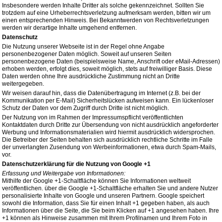
Insbesondere werden Inhalte Dritter als solche gekennzeichnet. Sollten Sie
trotzdem auf eine Urheberrechtsverletzung aufmerksam werden, bitten wir um
einen entsprechenden Hinweis. Bei Bekanntwerden von Rechtsverletzungen
werden wir derartige Inhalte umgehend entfernen.
Datenschutz
Die Nutzung unserer Webseite ist in der Regel ohne Angabe
personenbezogener Daten möglich. Soweit auf unseren Seiten
personenbezogene Daten (beispielsweise Name, Anschrift oder eMail-Adressen)
erhoben werden, erfolgt dies, soweit möglich, stets auf freiwilliger Basis. Diese
Daten werden ohne Ihre ausdrückliche Zustimmung nicht an Dritte
weitergegeben.
Wir weisen darauf hin, dass die Datenübertragung im Internet (z.B. bei der
Kommunikation per E-Mail) Sicherheitslücken aufweisen kann. Ein lückenloser
Schutz der Daten vor dem Zugriff durch Dritte ist nicht möglich.
Der Nutzung von im Rahmen der Impressumspflicht veröffentlichten
Kontaktdaten durch Dritte zur Übersendung von nicht ausdrücklich angeforderter
Werbung und Informationsmaterialien wird hiermit ausdrücklich widersprochen.
Die Betreiber der Seiten behalten sich ausdrücklich rechtliche Schritte im Falle
der unverlangten Zusendung von Werbeinformationen, etwa durch Spam-Mails,
vor.
Datenschutzerklärung für die Nutzung von Google +1
Erfassung und Weitergabe von Informationen:
Mithilfe der Google +1-Schaltfläche können Sie Informationen weltweit
veröffentlichen. über die Google +1-Schaltfläche erhalten Sie und andere Nutzer
personalisierte Inhalte von Google und unseren Partnern. Google speichert
sowohl die Information, dass Sie für einen Inhalt +1 gegeben haben, als auch
Informationen über die Seite, die Sie beim Klicken auf +1 angesehen haben. Ihre
+1 können als Hinweise zusammen mit Ihrem Profilnamen und Ihrem Foto in