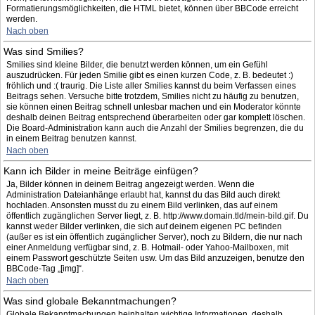
Formatierungsmöglichkeiten, die HTML bietet, können über BBCode erreicht
werden.
Nach oben
Was sind Smilies?
Smilies sind kleine Bilder, die benutzt werden können, um ein Gefühl
auszudrücken. Für jeden Smilie gibt es einen kurzen Code, z. B. bedeutet :)
fröhlich und :( traurig. Die Liste aller Smilies kannst du beim Verfassen eines
Beitrags sehen. Versuche bitte trotzdem, Smilies nicht zu häufig zu benutzen,
sie können einen Beitrag schnell unlesbar machen und ein Moderator könnte
deshalb deinen Beitrag entsprechend überarbeiten oder gar komplett löschen.
Die Board-Administration kann auch die Anzahl der Smilies begrenzen, die du
in einem Beitrag benutzen kannst.
Nach oben
Kann ich Bilder in meine Beiträge einfügen?
Ja, Bilder können in deinem Beitrag angezeigt werden. Wenn die
Administration Dateianhänge erlaubt hat, kannst du das Bild auch direkt
hochladen. Ansonsten musst du zu einem Bild verlinken, das auf einem
öffentlich zugänglichen Server liegt, z. B. http://www.domain.tld/mein-bild.gif. Du
kannst weder Bilder verlinken, die sich auf deinem eigenen PC befinden
(außer es ist ein öffentlich zugänglicher Server), noch zu Bildern, die nur nach
einer Anmeldung verfügbar sind, z. B. Hotmail- oder Yahoo-Mailboxen, mit
einem Passwort geschützte Seiten usw. Um das Bild anzuzeigen, benutze den
BBCode-Tag „[img]“.
Nach oben
Was sind globale Bekanntmachungen?
Globale Bekanntmachungen beinhalten wichtige Informationen, deshalb