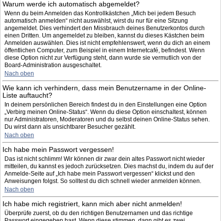
Warum werde ich automatisch abgemeldet?
Wenn du beim Anmelden das Kontrollkästchen „Mich bei jedem Besuch
automatisch anmelden“ nicht auswählst, wirst du nur für eine Sitzung
angemeldet. Dies verhindert den Missbrauch deines Benutzerkontos durch
einen Dritten. Um angemeldet zu bleiben, kannst du dieses Kästchen beim
Anmelden auswählen. Dies ist nicht empfehlenswert, wenn du dich an einem
öffentlichen Computer, zum Beispiel in einem Internetcafé, befindest. Wenn
diese Option nicht zur Verfügung steht, dann wurde sie vermutlich von der
Board-Administration ausgeschaltet.
Nach oben
Wie kann ich verhindern, dass mein Benutzername in der Online-
Liste auftaucht?
In deinem persönlichen Bereich findest du in den Einstellungen eine Option
„Verbirg meinen Online-Status“. Wenn du diese Option einschaltest, können
nur Administratoren, Moderatoren und du selbst deinen Online-Status sehen.
Du wirst dann als unsichtbarer Besucher gezählt.
Nach oben
Ich habe mein Passwort vergessen!
Das ist nicht schlimm! Wir können dir zwar dein altes Passwort nicht wieder
mitteilen, du kannst es jedoch zurücksetzen. Dies machst du, indem du auf der
Anmelde-Seite auf „Ich habe mein Passwort vergessen“ klickst und den
Anweisungen folgst. So solltest du dich schnell wieder anmelden können.
Nach oben
Ich habe mich registriert, kann mich aber nicht anmelden!
Überprüfe zuerst, ob du den richtigen Benutzernamen und das richtige
Passwort eingegeben hast. Wenn diese stimmen, dann gibt es zwei