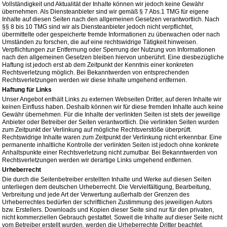
Vollständigkeit und Aktualität der Inhalte können wir jedoch keine Gewähr
übernehmen. Als Diensteanbieter sind wir gemäß § 7 Abs.1 TMG für eigene
Inhalte auf diesen Seiten nach den allgemeinen Gesetzen verantwortlich. Nach
§§ 8 bis 10 TMG sind wir als Diensteanbieter jedoch nicht verpflichtet,
übermittelte oder gespeicherte fremde Informationen zu überwachen oder nach
Umständen zu forschen, die auf eine rechtswidrige Tätigkeit hinweisen.
Verpflichtungen zur Entfernung oder Sperrung der Nutzung von Informationen
nach den allgemeinen Gesetzen bleiben hiervon unberührt. Eine diesbezügliche
Haftung ist jedoch erst ab dem Zeitpunkt der Kenntnis einer konkreten
Rechtsverletzung möglich. Bei Bekanntwerden von entsprechenden
Rechtsverletzungen werden wir diese Inhalte umgehend entfernen.
Haftung für Links
Unser Angebot enthält Links zu externen Webseiten Dritter, auf deren Inhalte wir
keinen Einfluss haben. Deshalb können wir für diese fremden Inhalte auch keine
Gewähr übernehmen. Für die Inhalte der verlinkten Seiten ist stets der jeweilige
Anbieter oder Betreiber der Seiten verantwortlich. Die verlinkten Seiten wurden
zum Zeitpunkt der Verlinkung auf mögliche Rechtsverstöße überprüft.
Rechtswidrige Inhalte waren zum Zeitpunkt der Verlinkung nicht erkennbar. Eine
permanente inhaltliche Kontrolle der verlinkten Seiten ist jedoch ohne konkrete
Anhaltspunkte einer Rechtsverletzung nicht zumutbar. Bei Bekanntwerden von
Rechtsverletzungen werden wir derartige Links umgehend entfernen.
Urheberrecht
Die durch die Seitenbetreiber erstellten Inhalte und Werke auf diesen Seiten
unterliegen dem deutschen Urheberrecht. Die Vervielfältigung, Bearbeitung,
Verbreitung und jede Art der Verwertung außerhalb der Grenzen des
Urheberrechtes bedürfen der schriftlichen Zustimmung des jeweiligen Autors
bzw. Erstellers. Downloads und Kopien dieser Seite sind nur für den privaten,
nicht kommerziellen Gebrauch gestattet. Soweit die Inhalte auf dieser Seite nicht
vom Betreiber erstellt wurden, werden die Urheberrechte Dritter beachtet.