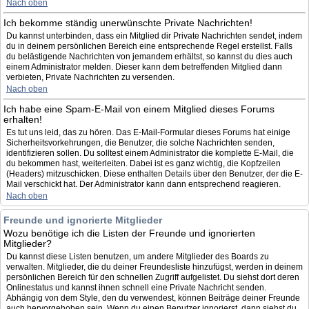
Nach oben
Ich bekomme ständig unerwünschte Private Nachrichten!
Du kannst unterbinden, dass ein Mitglied dir Private Nachrichten sendet, indem
du in deinem persönlichen Bereich eine entsprechende Regel erstellst. Falls
du belästigende Nachrichten von jemandem erhältst, so kannst du dies auch
einem Administrator melden. Dieser kann dem betreffenden Mitglied dann
verbieten, Private Nachrichten zu versenden.
Nach oben
Ich habe eine Spam-E-Mail von einem Mitglied dieses Forums
erhalten!
Es tut uns leid, das zu hören. Das E-Mail-Formular dieses Forums hat einige
Sicherheitsvorkehrungen, die Benutzer, die solche Nachrichten senden,
identifizieren sollen. Du solltest einem Administrator die komplette E-Mail, die
du bekommen hast, weiterleiten. Dabei ist es ganz wichtig, die Kopfzeilen
(Headers) mitzuschicken. Diese enthalten Details über den Benutzer, der die E-
Mail verschickt hat. Der Administrator kann dann entsprechend reagieren.
Nach oben
Freunde und ignorierte Mitglieder
Wozu benötige ich die Listen der Freunde und ignorierten
Mitglieder?
Du kannst diese Listen benutzen, um andere Mitglieder des Boards zu
verwalten. Mitglieder, die du deiner Freundesliste hinzufügst, werden in deinem
persönlichen Bereich für den schnellen Zugriff aufgelistet. Du siehst dort deren
Onlinestatus und kannst ihnen schnell eine Private Nachricht senden.
Abhängig von dem Style, den du verwendest, können Beiträge deiner Freunde
auch hervorgehoben sein. Wenn du einen Benutzer ignorierst, dann siehst du